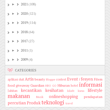
2021
(108)
►
2020
(121)
►
2019
(114)
►
2018
(64)
►
2017
(27)
►
2011
(1)
►
2009
(4)
►
CATEGORIES
Artis
Event
fesyen
beauty
Filem
aplikasi duit
contest
Blogger
f
informasi
food
giveaway
Guardian
Hiburan
hotel
HBO GO
kecantikan
kesihatan
lifestyle
Jahitan
kilafit
kurus
makanan
onlineshopping
pendapatan
Muzik
teknologi
percutian
Produk
travel