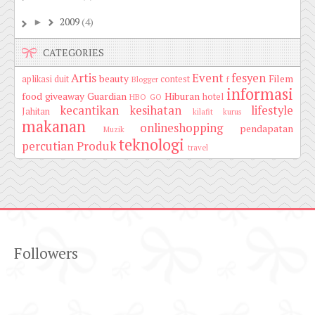
2009
(4)
►
CATEGORIES
Artis
Event
fesyen
beauty
Filem
aplikasi duit
contest
Blogger
f
informasi
food
giveaway
Guardian
Hiburan
hotel
HBO GO
kecantikan
kesihatan
lifestyle
Jahitan
kilafit
kurus
makanan
onlineshopping
pendapatan
Muzik
teknologi
percutian
Produk
travel
Followers