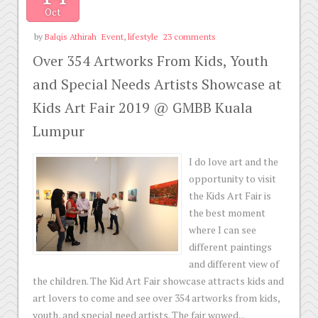
Oct
by
Balqis Athirah
Event
,
lifestyle
23 comments
Over 354 Artworks From Kids, Youth
and Special Needs Artists Showcase at
Kids Art Fair 2019 @ GMBB Kuala
Lumpur
I do love art and the
opportunity to visit
the Kids Art Fair is
the best moment
where I can see
different paintings
and different view of
the children. The Kid Art Fair showcase attracts kids and
art lovers to come and see over 354 artworks from kids,
youth, and special need artists. The fair wowed...