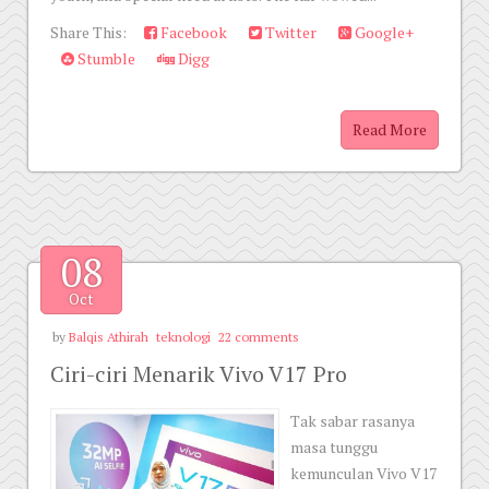
Share This:
Facebook
Twitter
Google+
Stumble
Digg
Read More
08
Oct
by
Balqis Athirah
teknologi
22 comments
Ciri-ciri Menarik Vivo V17 Pro
Tak sabar rasanya
masa tunggu
kemunculan Vivo V17