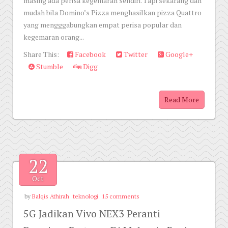
masing ada perisa kegemaran sendiri. Tapi sekarang dah
mudah bila Domino’s Pizza menghasilkan pizza Quattro
yang mengggabungkan empat perisa popular dan
kegemaran orang...
Share This:
Facebook
Twitter
Google+
Stumble
Digg
Read More
22
Oct
by
Balqis Athirah
teknologi
15 comments
5G Jadikan Vivo NEX3 Peranti