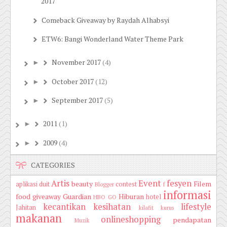
2017
Comeback Giveaway by Raydah Alhabsyi
ETW6: Bangi Wonderland Water Theme Park
November 2017
(4)
►
October 2017
(12)
►
September 2017
(5)
►
2011
(1)
►
2009
(4)
►
CATEGORIES
Artis
Event
fesyen
beauty
Filem
aplikasi duit
contest
Blogger
f
informasi
food
giveaway
Guardian
Hiburan
hotel
HBO GO
kecantikan
kesihatan
lifestyle
Jahitan
kilafit
kurus
makanan
onlineshopping
pendapatan
Muzik