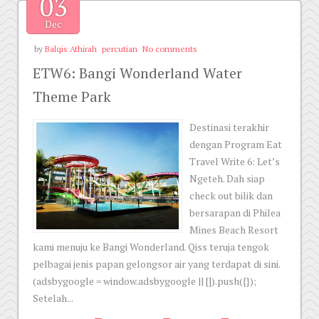
03
Dec
by
Balqis Athirah
percutian
No comments
ETW6: Bangi Wonderland Water
Theme Park
Destinasi terakhir
dengan Program Eat
Travel Write 6: Let’s
Ngeteh. Dah siap
check out bilik dan
bersarapan di Philea
Mines Beach Resort
kami menuju ke Bangi Wonderland. Qiss teruja tengok
pelbagai jenis papan gelongsor air yang terdapat di sini.
(adsbygoogle = window.adsbygoogle || []).push({});
Setelah...