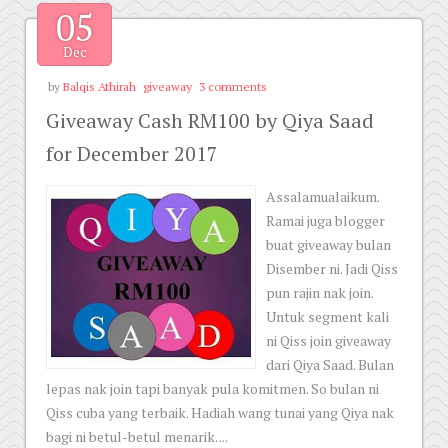
05
Dec
by
Balqis Athirah
giveaway
3 comments
Giveaway Cash RM100 by Qiya Saad
for December 2017
Assalamualaikum.
Ramai juga blogger
buat giveaway bulan
Disember ni. Jadi Qiss
pun rajin nak join.
Untuk segment kali
ni Qiss join giveaway
dari Qiya Saad. Bulan
lepas nak join tapi banyak pula komitmen. So bulan ni
Qiss cuba yang terbaik. Hadiah wang tunai yang Qiya nak
bagi ni betul-betul menarik. ...