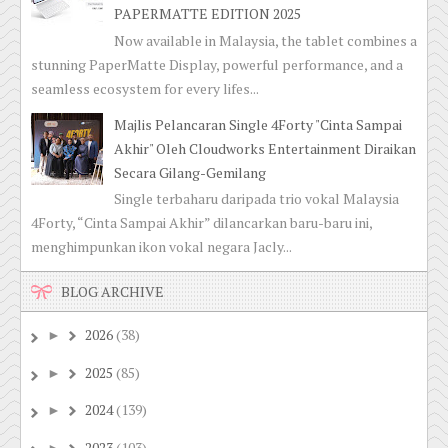
PAPERMATTE EDITION 2025
Now available in Malaysia, the tablet combines a
stunning PaperMatte Display, powerful performance, and a
seamless ecosystem for every lifes...
Majlis Pelancaran Single 4Forty "Cinta Sampai
Akhir" Oleh Cloudworks Entertainment Diraikan
Secara Gilang-Gemilang
Single terbaharu daripada trio vokal Malaysia
4Forty, “Cinta Sampai Akhir” dilancarkan baru-baru ini,
menghimpunkan ikon vokal negara Jacly...
BLOG ARCHIVE
2026
(38)
►
2025
(85)
►
2024
(139)
►
2023
(103)
►