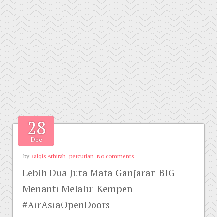
28
Dec
by
Balqis Athirah
percutian
No comments
Lebih Dua Juta Mata Ganjaran BIG
Menanti Melalui Kempen
#AirAsiaOpenDoors