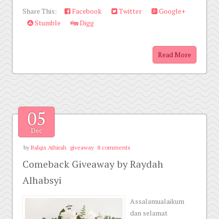
Share This:
Facebook
Twitter
Google+
Stumble
Digg
Read More
05
Dec
by
Balqis Athirah
giveaway
8 comments
Comeback Giveaway by Raydah
Alhabsyi
Assalamualaikum
dan selamat