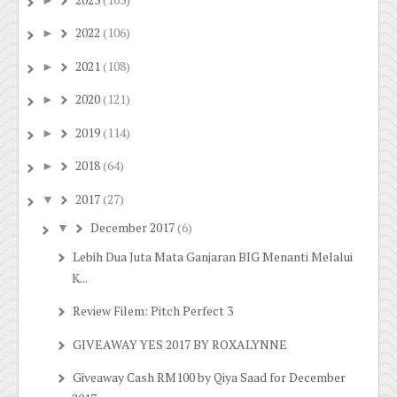
2022
(106)
►
2021
(108)
►
2020
(121)
►
2019
(114)
►
2018
(64)
►
2017
(27)
▼
December 2017
(6)
▼
Lebih Dua Juta Mata Ganjaran BIG Menanti Melalui
K...
Review Filem: Pitch Perfect 3
GIVEAWAY YES 2017 BY ROXALYNNE
Giveaway Cash RM100 by Qiya Saad for December