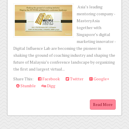
Asia’s leading
mentoring company -
MasteryAsia
together with
Singapore’s digital
marketing innovator -
Digital Influence Lab are becoming the pioneer in
shaking the ground of coaching industry and shaping the
future of Malaysia’s conference landscape by organizing
the first and largest virtual...
Share This:
Facebook
Twitter
Google+
Stumble
Digg
Read More