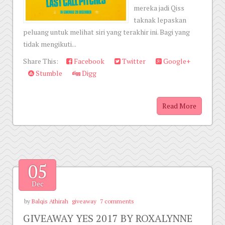
mereka jadi Qiss
taknak lepaskan
peluang untuk melihat siri yang terakhir ini. Bagi yang
tidak mengikuti...
Share This:
Facebook
Twitter
Google+
Stumble
Digg
Read More
05
Dec
by
Balqis Athirah
giveaway
7 comments
GIVEAWAY YES 2017 BY ROXALYNNE