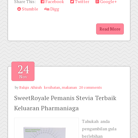
Share This:
Facebook
Twitter
Google+
Stumble
Digg
Read More
24
Nov
by
Balqis Athirah
kesihatan
,
makanan
20 comments
SweetRoyale Pemanis Stevia Terbaik
Keluaran Pharmaniaga
Tahukah anda
pengambilan gula
berlebihan