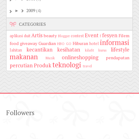
2009
(4)
►
CATEGORIES
Artis
Event
fesyen
beauty
Filem
aplikasi duit
contest
Blogger
f
informasi
food
giveaway
Guardian
Hiburan
hotel
HBO GO
kecantikan
kesihatan
lifestyle
Jahitan
kilafit
kurus
makanan
onlineshopping
pendapatan
Muzik
teknologi
percutian
Produk
travel
Followers