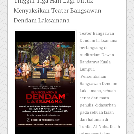
Tinggal Tiga Hari Lagi Untuk
Menyaksikan Teater Bangsawan
Dendam Laksamana
Teater Bangsawan
Dendam Laksamana
berlangsung di
Auditorium Dewan
Bandaraya Kuala
Lumpur.
Persembahan
Bangsawan Dendam
Laksamana, sebuah
cerita dari mata
penulis, didasarkan
pada sebuah kisah
dari halaman di
Tuhfat Al Nafis. Kisah
ini menceritakan