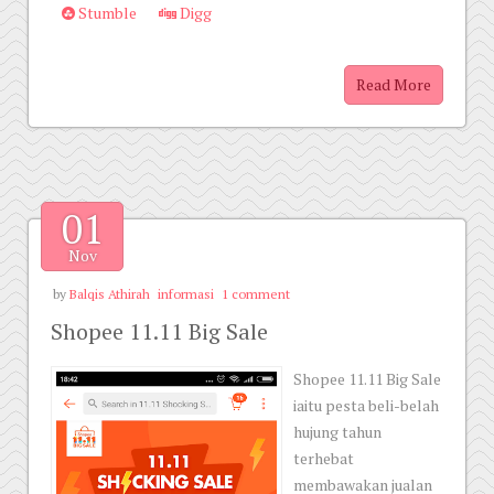
Stumble
Digg
Read More
01
Nov
by
Balqis Athirah
informasi
1 comment
Shopee 11.11 Big Sale
Shopee 11.11 Big Sale
iaitu pesta beli-belah
hujung tahun
terhebat
membawakan jualan