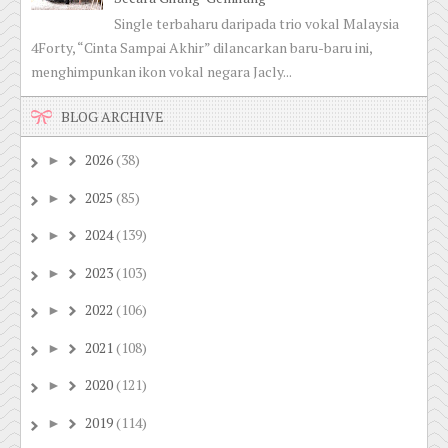
Single terbaharu daripada trio vokal Malaysia
4Forty, “Cinta Sampai Akhir” dilancarkan baru-baru ini,
menghimpunkan ikon vokal negara Jacly...
BLOG ARCHIVE
2026
(38)
►
2025
(85)
►
2024
(139)
►
2023
(103)
►
2022
(106)
►
2021
(108)
►
2020
(121)
►
2019
(114)
►