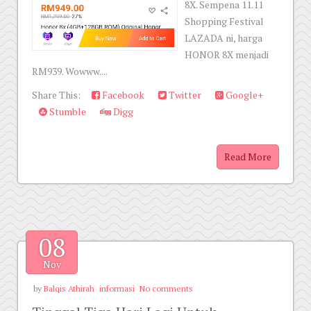
8X. Sempena 11.11
Shopping Festival
LAZADA ni, harga
HONOR 8X menjadi
RM939. Wowww....
Share This:
Facebook
Twitter
Google+
Stumble
Digg
Read More
08
Nov
by
Balqis Athirah
informasi
No comments