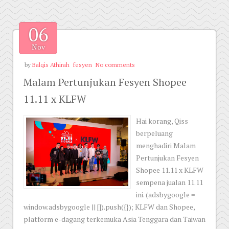
06
Nov
by
Balqis Athirah
fesyen
No comments
Malam Pertunjukan Fesyen Shopee
11.11 x KLFW
Hai korang, Qiss
berpeluang
menghadiri Malam
Pertunjukan Fesyen
Shopee 11.11 x KLFW
sempena jualan 11.11
ini. (adsbygoogle =
window.adsbygoogle || []).push({}); KLFW dan Shopee,
platform e-dagang terkemuka Asia Tenggara dan Taiwan