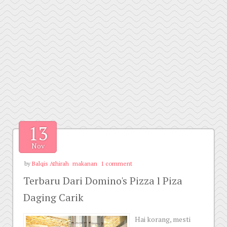
13
Nov
by
Balqis Athirah
makanan
1 comment
Terbaru Dari Domino's Pizza l Piza
Daging Carik
Hai korang, mesti