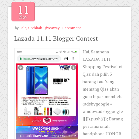
11
Nov
by
Balqis Athirah
giveaway
1 comment
Lazada 11.11 Blogger Contest
Hai, Sempena
LAZADA 11.11
Shopping Festival ni
Qiss dah pilih 3
barang tau. Yang
memang Qiss akan
guna lepas membeli.
(adsbygoogle =
window.adsbygoogle
|| []).push({}); Barang
pertama ialah
handphone HONOR