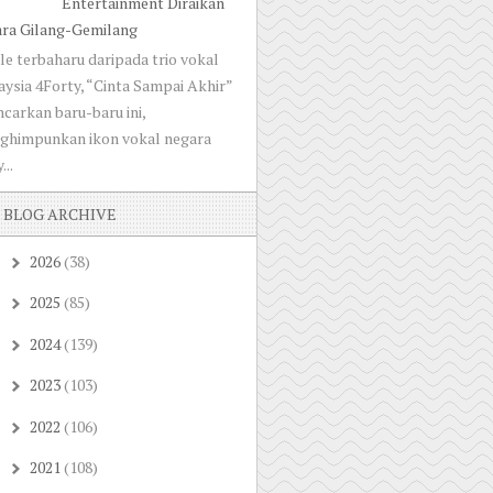
Entertainment Diraikan
ara Gilang-Gemilang
le terbaharu daripada trio vokal
ysia 4Forty, “Cinta Sampai Akhir”
ncarkan baru-baru ini,
ghimpunkan ikon vokal negara
...
BLOG ARCHIVE
2026
(38)
►
2025
(85)
►
2024
(139)
►
2023
(103)
►
2022
(106)
►
2021
(108)
►