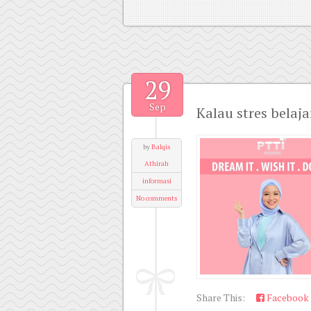
29
Sep
Kalau stres belajar
by
Balqis
Athirah
informasi
No comments
Share This:
Facebook