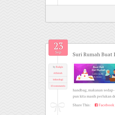
23
Sep
Suri Rumah Buat 
by
Balqis
Athirah
teknologi
10 comments
handbag, makanan sedap-se
pun kita masih perlukan du
Share This:
Facebook