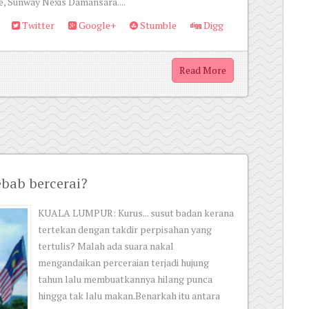
, Sunway Nexis Damansara....
Twitter
Google+
Stumble
Digg
Read More
ebab bercerai?
KUALA LUMPUR: Kurus... susut badan kerana
tertekan dengan takdir perpisahan yang
tertulis? Malah ada suara nakal
mengandaikan perceraian terjadi hujung
tahun lalu membuatkannya hilang punca
hingga tak lalu makan.Benarkah itu antara