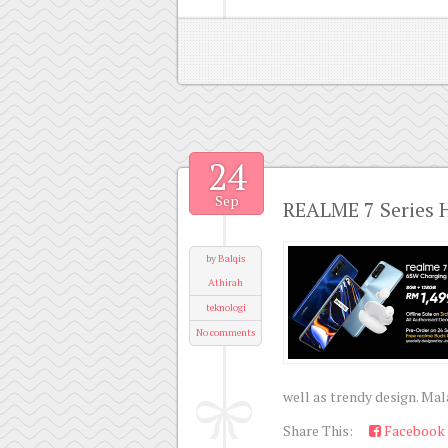
24
Sep
REALME 7 Series H
by
Balqis
Athirah
teknologi
No comments
well as trendy design. Mal
Share This:
Facebook