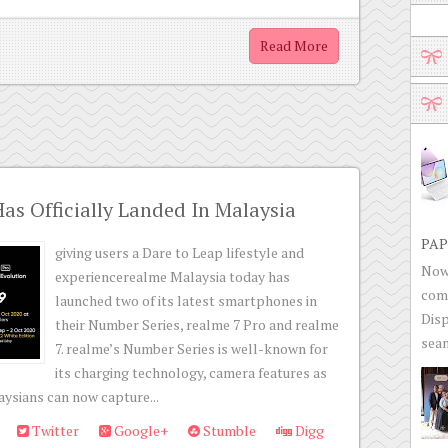
Read More
as Officially Landed In Malaysia
PAP
giving users a Dare to Leap lifestyle and
Now 
experiencerealme Malaysia today has
com
launched two of its latest smartphones in
Disp
their Number Series, realme 7 Pro and realme
seam
7. realme’s Number Series is well-known for
its charging technology, camera features as
aysians can now capture...
Twitter
Google+
Stumble
Digg