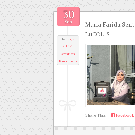
30
Sep
Maria Farida Sen
LuCOL-S
by
Balqis
Athirah
kecantikan
No comments
Share This:
Facebook