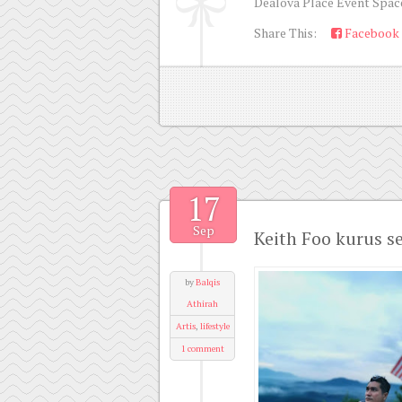
Dealova Place Event Space
Share This:
Facebook
17
Sep
Keith Foo kurus s
by
Balqis
Athirah
Artis
,
lifestyle
1 comment