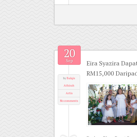
20
Sep
Eira Syazira Dapa
RM15,000 Daripad
by
Balqis
Athirah
Artis
No comments