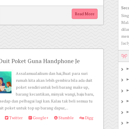
Sec
Read More
Sing
Mala
dila
men
Jacly
Duit Poket Guna Handphone Je
Assalamualaikum dan hai,Buat para suri
rumah kita akan lebih gembira bila ada duit
poket sendiri untuk beli barang make up,
barang kecantikan, minyak wangi, baju baru,
dap dan pelbagai lagi kan. Kalau tak beli semua tu
it poket untuk top up barang dapur,...
Twitter
Google+
Stumble
Digg