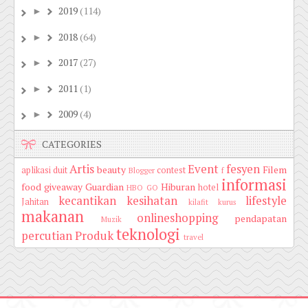
2019
(114)
►
2018
(64)
►
2017
(27)
►
2011
(1)
►
2009
(4)
►
CATEGORIES
Artis
Event
fesyen
beauty
Filem
aplikasi duit
contest
Blogger
f
informasi
food
giveaway
Guardian
Hiburan
hotel
HBO GO
kecantikan
kesihatan
lifestyle
Jahitan
kilafit
kurus
makanan
onlineshopping
pendapatan
Muzik
teknologi
percutian
Produk
travel