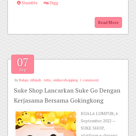
Stumble
Digg
Read More
07
Sep
by
Balqis Athirah
Artis
,
onlineshopping
1 comment
Suke Shop Lancarkan Suke Go Dengan
Kerjasama Bersama Gokingkong
KUALA LUMPUR, 6
September 2022 —
SUKE SHOP,
platform e-dagang