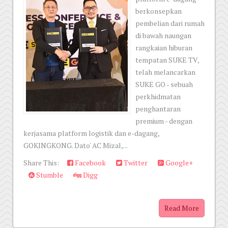
berkonsepkan
pembelian dari rumah
di bawah naungan
rangkaian hiburan
tempatan SUKE TV,
telah melancarkan
SUKE GO - sebuah
perkhidmatan
penghantaran
premium - dengan
kerjasama platform logistik dan e-dagang,
GOKINGKONG. Dato' AC Mizal,...
Share This:
Facebook
Twitter
Google+
Stumble
Digg
Read More