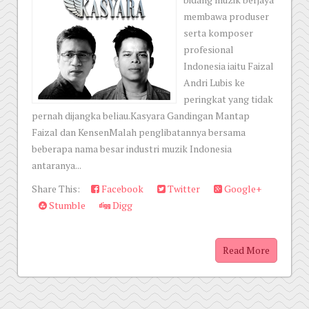
membawa produser
serta komposer
profesional
Indonesia iaitu Faizal
Andri Lubis ke
peringkat yang tidak
pernah dijangka beliau.Kasyara Gandingan Mantap
Faizal dan KensenMalah penglibatannya bersama
beberapa nama besar industri muzik Indonesia
antaranya...
Share This:
Facebook
Twitter
Google+
Stumble
Digg
Read More