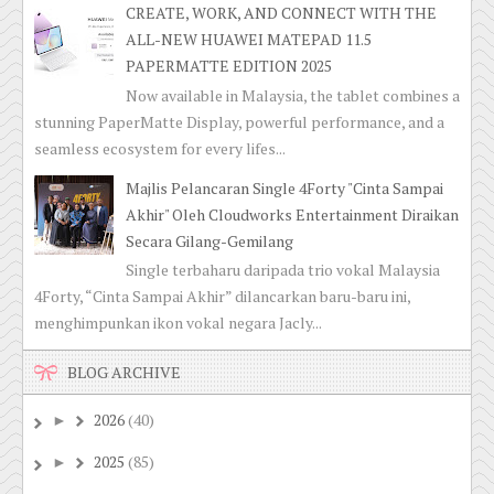
CREATE, WORK, AND CONNECT WITH THE
ALL-NEW HUAWEI MATEPAD 11.5
PAPERMATTE EDITION 2025
Now available in Malaysia, the tablet combines a
stunning PaperMatte Display, powerful performance, and a
seamless ecosystem for every lifes...
Majlis Pelancaran Single 4Forty "Cinta Sampai
Akhir" Oleh Cloudworks Entertainment Diraikan
Secara Gilang-Gemilang
Single terbaharu daripada trio vokal Malaysia
4Forty, “Cinta Sampai Akhir” dilancarkan baru-baru ini,
menghimpunkan ikon vokal negara Jacly...
BLOG ARCHIVE
2026
(40)
►
2025
(85)
►