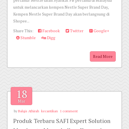
pertama! NestIe ialah Syarikat FB pertama di Malaysia
untuk melancarkan kempen Nestle Super Brand Day,
Kempen Nestle Super Brand Day akan berlangsung di
Shopee...
Share This:
Facebook
Twitter
Google+
Stumble
Digg
Read More
18
Mar
by
Balqis Athirah
kecantikan
1 comment
Produk Terbaru SAFI Expert Solution