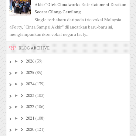
Akhir" Oleh Cloudworks Entertainment Diraikan
Secara Gilang-Gemilang
Single terbaharu daripada trio vokal Malaysia
4Forty, “Cinta Sampai Akhir” dilancarkan baru-baru ini,
menghimpunkan ikon vokal negara Jacly...
BLOG ARCHIVE
2026
(39)
►
2025
(85)
►
2024
(139)
►
2023
(103)
►
2022
(106)
►
2021
(108)
►
2020
(121)
►