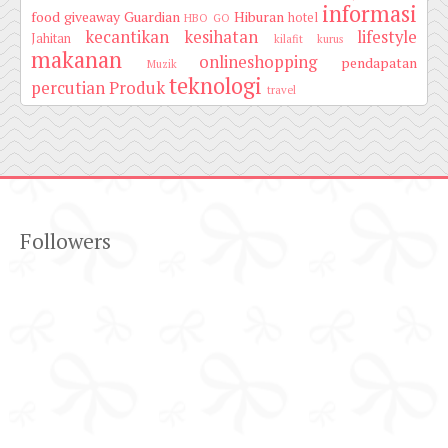
informasi
food
giveaway
Guardian
Hiburan
hotel
HBO GO
kecantikan
kesihatan
lifestyle
Jahitan
kilafit
kurus
makanan
onlineshopping
pendapatan
Muzik
teknologi
percutian
Produk
travel
Followers