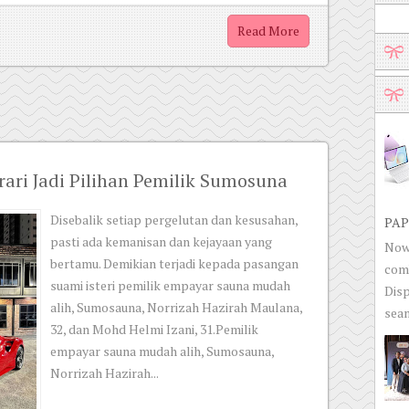
Read More
ari Jadi Pilihan Pemilik Sumosuna
Disebalik setiap pergelutan dan kesusahan,
PAP
pasti ada kemanisan dan kejayaan yang
Now 
bertamu. Demikian terjadi kepada pasangan
com
suami isteri pemilik empayar sauna mudah
Disp
alih, Sumosauna, Norrizah Hazirah Maulana,
seam
32, dan Mohd Helmi Izani, 31.Pemilik
empayar sauna mudah alih, Sumosauna,
Norrizah Hazirah...