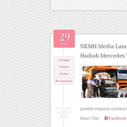
29
Nov
NKMH Media Lanca
Hadiah Mercedes 
by
Balqis
Athirah
Produk
No comments
pemilik empayar syarikat it
Share This:
Facebook