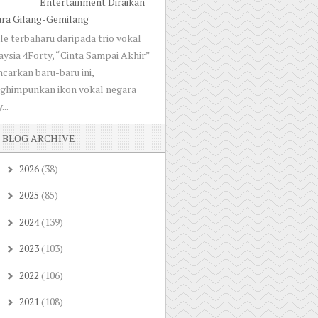
Entertainment Diraikan
ara Gilang-Gemilang
le terbaharu daripada trio vokal
ysia 4Forty, “Cinta Sampai Akhir”
ncarkan baru-baru ini,
ghimpunkan ikon vokal negara
...
BLOG ARCHIVE
2026
(38)
►
2025
(85)
►
2024
(139)
►
2023
(103)
►
2022
(106)
►
2021
(108)
▼