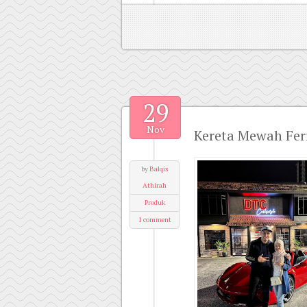
29
Nov
Kereta Mewah Ferr
by
Balqis
Athirah
Produk
1 comment