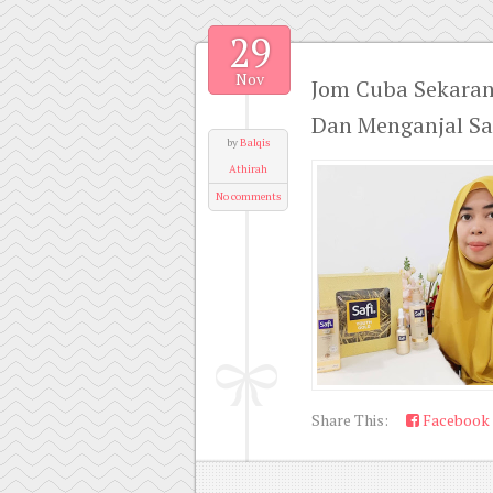
29
Nov
Jom Cuba Sekara
Dan Menganjal Sa
by
Balqis
Athirah
No comments
Share This:
Facebook