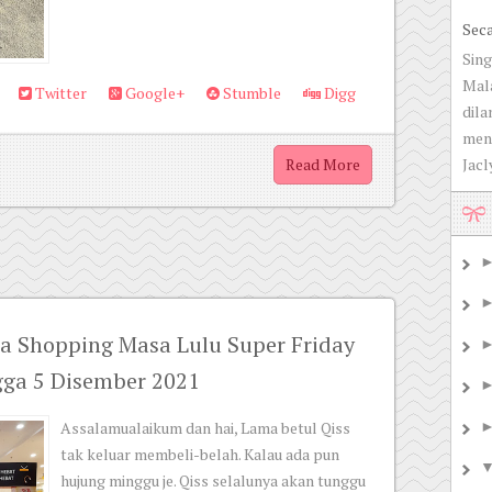
Sec
Sing
Mala
Twitter
Google+
Stumble
Digg
dila
men
Jacly
Read More
a Shopping Masa Lulu Super Friday
ga 5 Disember 2021
Assalamualaikum dan hai, Lama betul Qiss
tak keluar membeli-belah. Kalau ada pun
hujung minggu je. Qiss selalunya akan tunggu