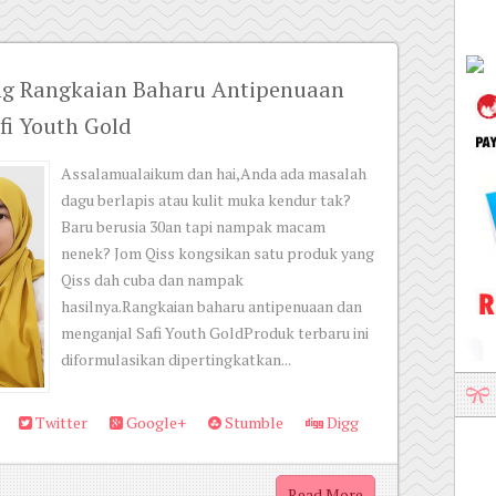
ng Rangkaian Baharu Antipenuaan
fi Youth Gold
Assalamualaikum dan hai,Anda ada masalah
dagu berlapis atau kulit muka kendur tak?
Baru berusia 30an tapi nampak macam
nenek? Jom Qiss kongsikan satu produk yang
Qiss dah cuba dan nampak
hasilnya.Rangkaian baharu antipenuaan dan
menganjal Safi Youth GoldProduk terbaru ini
diformulasikan dipertingkatkan...
Twitter
Google+
Stumble
Digg
Read More