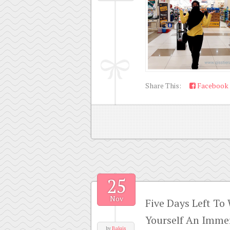
Share This:
Facebook
25
Nov
Five Days Left To
Yourself An Imme
by
Balqis