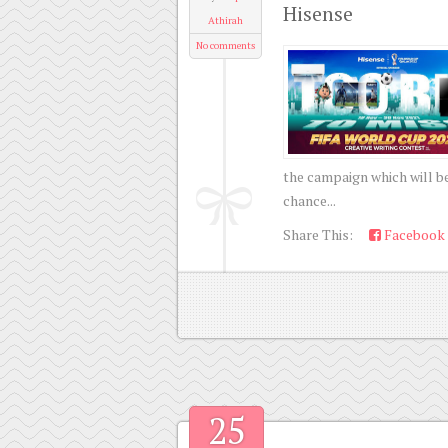
Hisense
Athirah
No comments
the campaign which will b
chance...
Share This:
Facebook
25