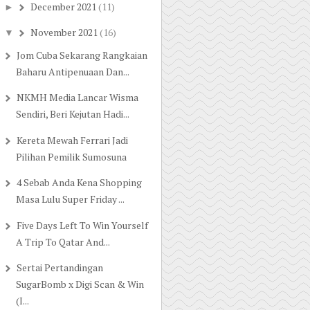
December 2021
(11)
►
November 2021
(16)
▼
Jom Cuba Sekarang Rangkaian
Baharu Antipenuaan Dan...
NKMH Media Lancar Wisma
Sendiri, Beri Kejutan Hadi...
Kereta Mewah Ferrari Jadi
Pilihan Pemilik Sumosuna
4 Sebab Anda Kena Shopping
Masa Lulu Super Friday ...
Five Days Left To Win Yourself
A Trip To Qatar And...
Sertai Pertandingan
SugarBomb x Digi Scan & Win
(I...