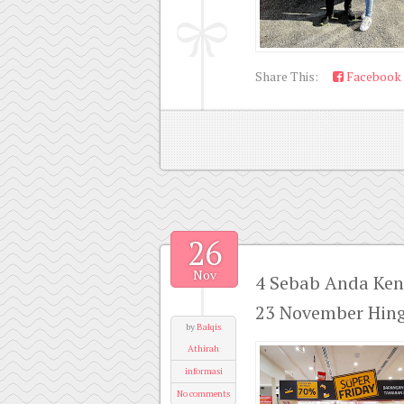
Share This:
Facebook
26
Nov
4 Sebab Anda Ken
23 November Hing
by
Balqis
Athirah
informasi
No comments