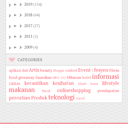
2019
(114)
►
2018
(64)
►
2017
(27)
►
2011
(1)
►
2009
(4)
►
CATEGORIES
Artis
Event
fesyen
beauty
Filem
aplikasi duit
contest
Blogger
f
informasi
food
giveaway
Guardian
Hiburan
hotel
HBO GO
kecantikan
kesihatan
lifestyle
Jahitan
kilafit
kurus
makanan
onlineshopping
pendapatan
Muzik
teknologi
percutian
Produk
travel