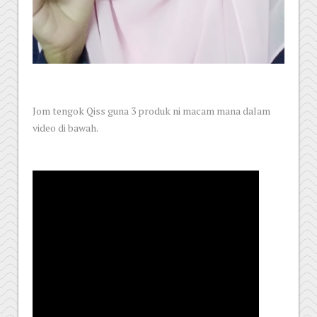
Jom tengok Qiss guna 3 produk ni macam mana dalam
video di bawah.