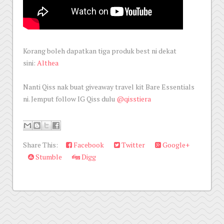
Korang boleh dapatkan tiga produk best ni dekat
sini:
Althea
Nanti Qiss nak buat giveaway travel kit Bare Essentials
ni. Jemput follow IG Qiss dulu
@qisstiera
Share This:
Facebook
Twitter
Google+
Stumble
Digg