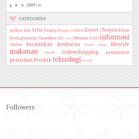
2009
(4)
►
CATEGORIES
Artis
Event
fesyen
beauty
Filem
aplikasi duit
contest
Blogger
f
informasi
food
giveaway
Guardian
Hiburan
hotel
HBO GO
kecantikan
kesihatan
lifestyle
Jahitan
kilafit
kurus
makanan
onlineshopping
pendapatan
Muzik
teknologi
percutian
Produk
travel
Followers