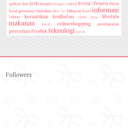
Artis
Event
fesyen
beauty
Filem
aplikasi duit
contest
Blogger
f
informasi
food
giveaway
Guardian
Hiburan
hotel
HBO GO
kecantikan
kesihatan
lifestyle
Jahitan
kilafit
kurus
makanan
onlineshopping
pendapatan
Muzik
teknologi
percutian
Produk
travel
Followers