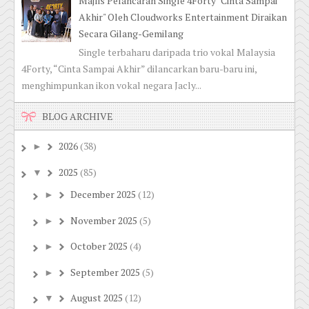
Majlis Pelancaran Single 4Forty "Cinta Sampai
Akhir" Oleh Cloudworks Entertainment Diraikan
Secara Gilang-Gemilang
Single terbaharu daripada trio vokal Malaysia
4Forty, “Cinta Sampai Akhir” dilancarkan baru-baru ini,
menghimpunkan ikon vokal negara Jacly...
BLOG ARCHIVE
2026
(38)
►
2025
(85)
▼
December 2025
(12)
►
November 2025
(5)
►
October 2025
(4)
►
September 2025
(5)
►
August 2025
(12)
▼