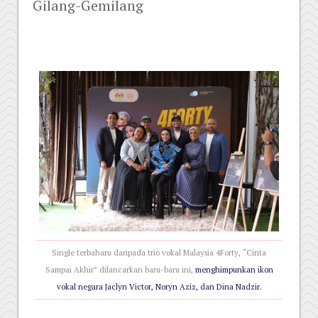
Gilang-Gemilang
Single terbaharu daripada trio vokal Malaysia 4Forty, “Cinta
Sampai Akhir” dilancarkan baru-baru ini,
menghimpunkan ikon
vokal negara Jaclyn Victor, Noryn Aziz, dan
Dina Nadzir.