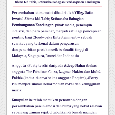
Shima Md Tahir, Setiausaha Bahagian Pembangunan Kandungan
Persembahan istimewa ini dihadiri oleh
YBhg. Datin
Izzatul Shima Md Tahir, Setiausaha Bahagian
Pembangunan Kandungan
, pihak media, pemimpin
industri, dan para peminat, menjadi satu lagi
pencapaian
penting bagi Cloudworks Entertainment — sebuah
syarikat yang terkenal dalam pengurusan
dan
penerbitan projek muzik berkualiti tinggi di
Malaysia, Singapura, Brunei dan Indonesia.
Anggota 4Forty terdiri daripada
Adeep Nahar
(bekas
anggota The Fabulous Cats),
Luqman Hakim
, dan
Mohd
Fakhiz
(kedua-duanya
bekas anggota Enquire), 4Forty
kini menjadi simbol keharmonian vokal dan keunggulan
muzik.
Kumpulan ini telah memukau penonton dengan
persembahan penuh
emosi dan bunyi yang kekal relevan
sepanjang zaman s
ejak ditubuhkan di
bawah naungan