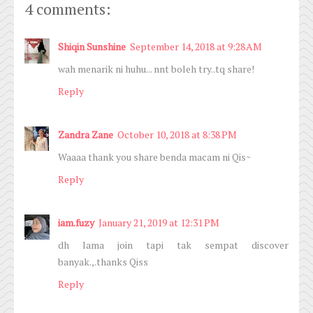
4 comments:
Shiqin Sunshine
September 14, 2018 at 9:28 AM
wah menarik ni huhu... nnt boleh try..tq share!
Reply
Zandra Zane
October 10, 2018 at 8:38 PM
Waaaa thank you share benda macam ni Qis~
Reply
iam.fuzy
January 21, 2019 at 12:31 PM
dh lama join tapi tak sempat discover
banyak.,.thanks Qiss
Reply