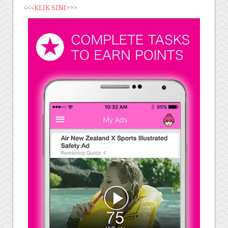
<<<
KLIK SINI
>>>