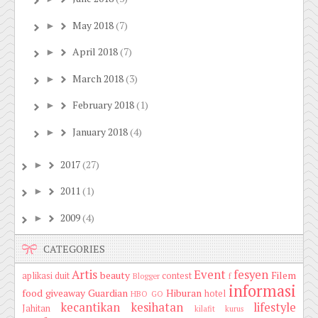
May 2018
(7)
►
April 2018
(7)
►
March 2018
(3)
►
February 2018
(1)
►
January 2018
(4)
►
2017
(27)
►
2011
(1)
►
2009
(4)
►
CATEGORIES
Artis
Event
fesyen
beauty
Filem
aplikasi duit
contest
Blogger
f
informasi
food
giveaway
Guardian
Hiburan
hotel
HBO GO
kecantikan
kesihatan
lifestyle
Jahitan
kilafit
kurus