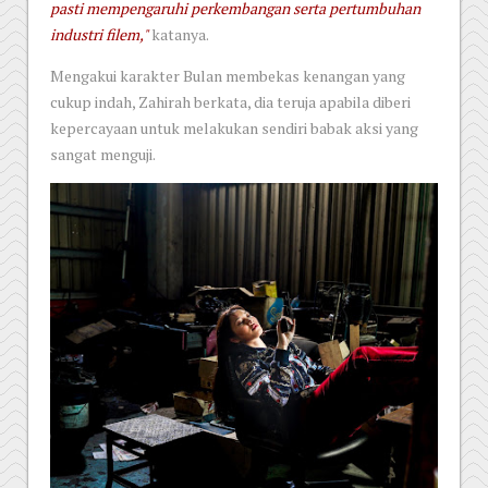
pasti mempengaruhi perkembangan serta pertumbuhan
industri filem,"
katanya.
Mengakui karakter Bulan membekas kenangan yang
cukup indah, Zahirah berkata, dia teruja apabila diberi
kepercayaan untuk melakukan sendiri babak aksi yang
sangat menguji.