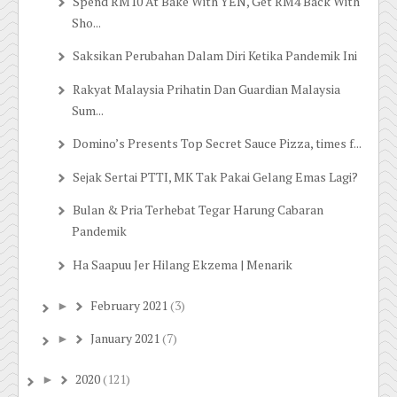
Spend RM10 At Bake With YEN, Get RM4 Back With
Sho...
Saksikan Perubahan Dalam Diri Ketika Pandemik Ini
Rakyat Malaysia Prihatin Dan Guardian Malaysia
Sum...
Domino’s Presents Top Secret Sauce Pizza, times f...
Sejak Sertai PTTI, MK Tak Pakai Gelang Emas Lagi?
Bulan & Pria Terhebat Tegar Harung Cabaran
Pandemik
Ha Saapuu Jer Hilang Ekzema | Menarik
February 2021
(3)
►
January 2021
(7)
►
2020
(121)
►