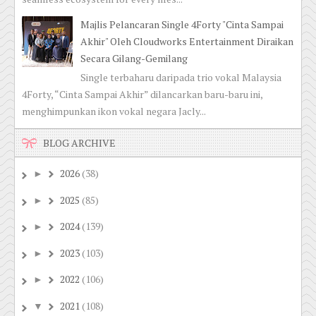
Majlis Pelancaran Single 4Forty "Cinta Sampai
Akhir" Oleh Cloudworks Entertainment Diraikan
Secara Gilang-Gemilang
Single terbaharu daripada trio vokal Malaysia
4Forty, “Cinta Sampai Akhir” dilancarkan baru-baru ini,
menghimpunkan ikon vokal negara Jacly...
BLOG ARCHIVE
2026
(38)
►
2025
(85)
►
2024
(139)
►
2023
(103)
►
2022
(106)
►
2021
(108)
▼