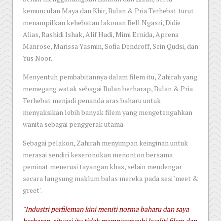
kemunculan Maya dan Khir, Bulan & Pria Terhebat turut
menampilkan kehebatan lakonan Bell Ngasri, Didie
Alias, Rashidi Ishak, Alif Hadi, Mimi Ernida, Aprena
Manrose, Marissa Yasmin, Sofia Dendroff, Sein Qudsi, dan
Yus Noor.
Menyentuh pembabitannya dalam filem itu, Zahirah yang
memegang watak sebagai Bulan berharap, Bulan & Pria
Terhebat menjadi penanda aras baharu untuk
menyaksikan lebih banyak filem yang mengetengahkan
wanita sebagai penggerak utama.
Sebagai pelakon, Zahirah menyimpan keinginan untuk
merasai sendiri keseronokan menonton bersama
peminat menerusi tayangan khas, selain mendengar
secara langsung maklum balas mereka pada sesi 'meet &
greet'.
"Industri perfileman kini meniti norma baharu dan saya
berharap, situasi itu tidak mempengaruhi kualiti filem dan