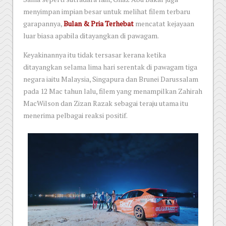
menyimpan impian besar untuk melihat filem terbaru
garapannya,
Bulan & Pria Terhebat
mencatat kejayaan
luar biasa apabila ditayangkan di pawagam.
Keyakinannya itu tidak tersasar kerana ketika
ditayangkan selama lima hari serentak di pawagam tiga
negara iaitu Malaysia, Singapura dan Brunei Darussalam
pada 12 Mac tahun lalu, filem yang menampilkan Zahirah
MacWilson dan Zizan Razak sebagai teraju utama itu
menerima pelbagai reaksi positif.