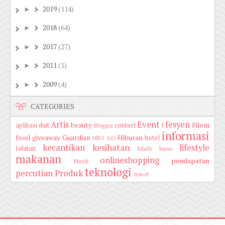
2019
(114)
►
2018
(64)
►
2017
(27)
►
2011
(1)
►
2009
(4)
►
CATEGORIES
Artis
Event
fesyen
beauty
Filem
aplikasi duit
contest
Blogger
f
informasi
food
giveaway
Guardian
Hiburan
hotel
HBO GO
kecantikan
kesihatan
lifestyle
Jahitan
kilafit
kurus
makanan
onlineshopping
pendapatan
Muzik
teknologi
percutian
Produk
travel