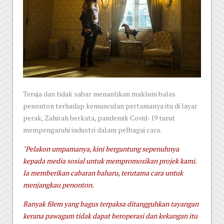
Teruja dan tidak sabar menantikan maklum balas
penonton terhadap kemunculan pertamanya itu di layar
perak, Zahirah berkata, pandemik Covid-19 turut
mempengaruhi industri dalam pelbagai cara.
"Pelakon umpamanya, kini bergantung sepenuhnya
kepada media sosial untuk mempromosikan projek kami.
Ia memberikan cabaran baharu, terutama cara untuk
menjangkau penonton.
Banyak filem yang bagus terpaksa ditangguhkan tayangan
kerana pawagam tidak dapat beroperasi dan kekangan itu