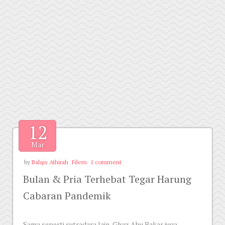
12
Mar
by
Balqis Athirah
Filem
1 comment
Bulan & Pria Terhebat Tegar Harung
Cabaran Pandemik
Sama seperti sutradara lain, Ghaz Abu Bakar juga