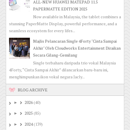
ALL-NEW HUAWEI MATEPAD 11.5
PAPERMATTE EDITION 2025
Now available in Malaysia, the tablet combines a
stunning PaperMatte Display, powerful performance, and a
seamless ecosystem for every lifes...
Majlis Pelancaran Single 4Forty "Cinta Sampai
Akhir" Oleh Cloudworks Entertainment Diraikan
Secara Gilang-Gemilang
Single terbaharu daripada trio vokal Malaysia
4Forty, “Cinta Sampai Akhir” dilancarkan baru-baru ini,
menghimpunkan ikon vokal negara Jacly...
BLOG ARCHIVE
2026
(40)
►
2025
(85)
►
2024
(139)
►