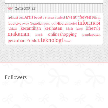
CATEGORIES
Artis
Event
fesyen
beauty
Filem
aplikasi duit
contest
Blogger
f
informasi
food
giveaway
Guardian
Hiburan
hotel
HBO GO
kecantikan
kesihatan
lifestyle
Jahitan
kilafit
kurus
makanan
onlineshopping
pendapatan
Muzik
teknologi
percutian
Produk
travel
Followers