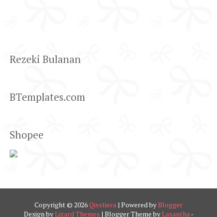
Rezeki Bulanan
BTemplates.com
Shopee
Copyright ©
2026
Qisstiera
| Powered by
Blogger
Design by
Lizard Themes
| Blogger Theme by
Lasantha
-