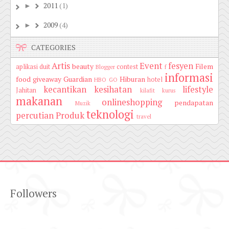
2011
(1)
►
2009
(4)
►
CATEGORIES
Artis
Event
fesyen
beauty
Filem
aplikasi duit
contest
Blogger
f
informasi
food
giveaway
Guardian
Hiburan
hotel
HBO GO
kecantikan
kesihatan
lifestyle
Jahitan
kilafit
kurus
makanan
onlineshopping
pendapatan
Muzik
teknologi
percutian
Produk
travel
Followers