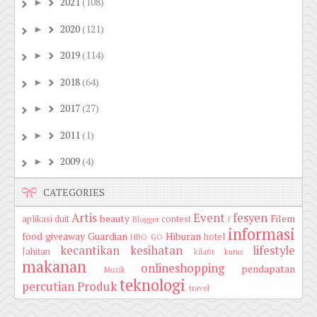
2021
(108)
►
2020
(121)
►
2019
(114)
►
2018
(64)
►
2017
(27)
►
2011
(1)
►
2009
(4)
►
CATEGORIES
Artis
Event
fesyen
beauty
Filem
aplikasi duit
contest
Blogger
f
informasi
food
giveaway
Guardian
Hiburan
hotel
HBO GO
kecantikan
kesihatan
lifestyle
Jahitan
kilafit
kurus
makanan
onlineshopping
pendapatan
Muzik
teknologi
percutian
Produk
travel