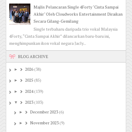
Majlis Pelancaran Single 4Forty "Cinta Sampai
Akhir" Oleh Cloudworks Entertainment Diraikan
Secara Gilang-Gemilang
Single terbaharu daripada trio vokal Malaysia
4Forty, “Cinta Sampai Akhir” dilancarkan baru-baru ini,
menghimpunkan ikon vokal negara Jacly...
BLOG ARCHIVE
2026
(38)
►
2025
(85)
►
2024
(139)
►
2023
(103)
▼
December 2023
(6)
►
November 2023
(9)
►