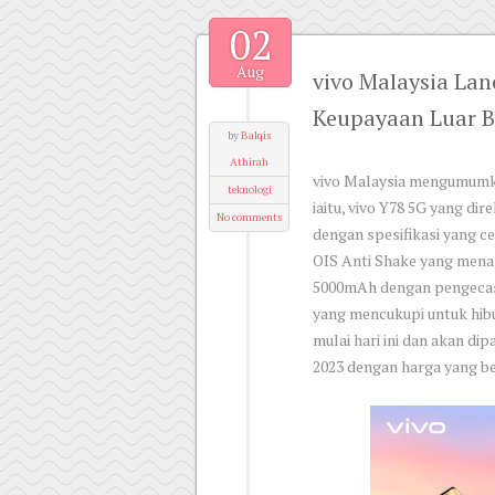
02
Aug
vivo Malaysia La
Keupayaan Luar 
by
Balqis
Athirah
vivo Malaysia mengumumkan
teknologi
iaitu, vivo Y78 5G yang d
No comments
dengan spesifikasi yang 
OIS Anti Shake yang mena
5000mAh dengan pengecas
yang mencukupi untuk hib
mulai hari ini dan akan di
2023 dengan harga yang b