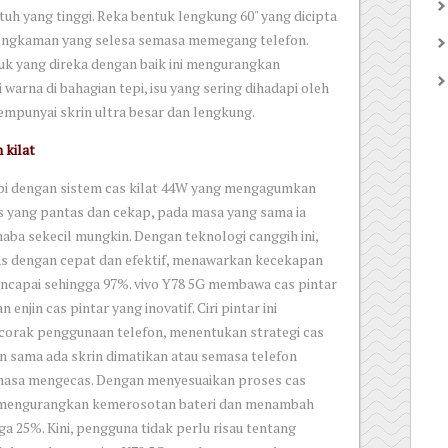
uh yang tinggi. Reka bentuk lengkung 60" yang dicipta
engkaman yang selesa semasa memegang telefon.
uk yang direka dengan baik ini mengurangkan
warna di bahagian tepi, isu yang sering dihadapi oleh
mempunyai skrin ultra besar dan lengkung.
 kilat
api dengan sistem cas kilat 44W yang mengagumkan
s yang pantas dan cekap, pada masa yang sama ia
ba sekecil mungkin. Dengan teknologi canggih ini,
as dengan cepat dan efektif, menawarkan kecekapan
ncapai sehingga 97%. vivo Y78 5G membawa cas pintar
enjin cas pintar yang inovatif. Ciri pintar ini
 corak penggunaan telefon, menentukan strategi cas
 sama ada skrin dimatikan atau semasa telefon
emasa mengecas. Dengan menyesuaikan proses cas
ya mengurangkan kemerosotan bateri dan menambah
ga 25%. Kini, pengguna tidak perlu risau tentang