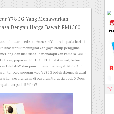
ncar Y78 5G Yang Menawarkan
Biasa Dengan Harga Bawah RM1500
 pelancaran edisi terbaru siri Y mereka pada hari ini
ireka khas untuk meningkatkan gaya hidup pengguna
cemerlang dan luar biasa. Ia menampilkan kamera 64MP
kjubkan, paparan 120Hz OLED Dual-Curved, bateri
an kilat 44W, dan penyimpanan sebanyak 8+256 GB
uran tanpa gangguan. vivo Y78 5G boleh ditempah awal
pasarkan secara rasmi di pasaran Malaysia pada 5 Ogos
erpatutan pada RM1399.