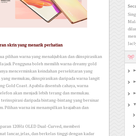
Sec
Sing
Mala
dila
men
Jacly
an skrin yang menarik perhatian
a pilihan warna yang menakjubkan dan diinspirasikan
la jadi. Pengguna boleh memilih warna dreamy gold
duanya mencerminkan keindahan persekitaran yang
 yang memukau, diinspirasikan daripada warna langit
ang Gold Coast. Apabila disentuh cahaya, warna
elefon akan menjadi lebih terang dan memukau.
 terinspirasi daripada bintang-bintang yang bersinar
m. Pilihan warna ini menampilkan keajaiban dan
.
aparan 120Hz OLED Dual-Curved, memberi
at lancar, jelas, dan berkelas tinggi dengan kadar