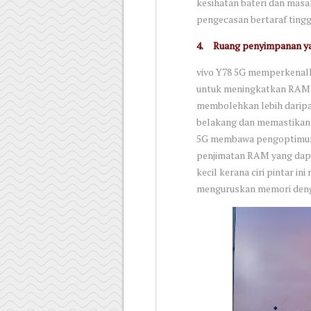
kesihatan bateri dan mas
pengecasan bertaraf ting
4.
Ruang penyimpanan 
vivo Y78 5G memperkenal
untuk meningkatkan RAM hi
membolehkan lebih daripada
belakang dan memastikan p
5G membawa pengoptimum
penjimatan RAM yang dap
kecil kerana ciri pintar i
menguruskan memori deng