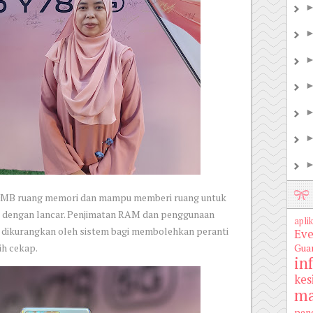
0MB ruang memori dan mampu memberi ruang untuk
si dengan lancar. Penjimatan RAM dan penggunaan
aplik
a dikurangkan oleh sistem bagi membolehkan peranti
Eve
Gua
ih cekap.
in
kes
ma
pen