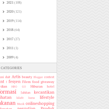
2021
(108)
►
2020
(121)
►
2019
(114)
►
2018
(64)
►
2017
(27)
►
2011
(1)
►
2009
(4)
►
CATEGORIES
Artis
beauty
asi duit
contest
Blogger
nt
fesyen
Filem
food
giveaway
f
rdian
Hiburan
hotel
HBO GO
formasi
kecantikan
Jahitan
ihatan
lifestyle
kilafit
kurus
kanan
onlineshopping
Muzik
percutian
Produk
dapatan