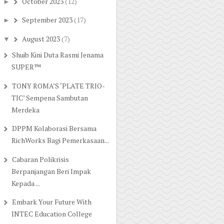
October 2023
(12)
►
September 2023
(17)
►
August 2023
(7)
▼
Shuib Kini Duta Rasmi Jenama
SUPER™
TONY ROMA’S ‘PLATE TRIO-
TIC’ Sempena Sambutan
Merdeka
DPPM Kolaborasi Bersama
RichWorks Bagi Pemerkasaan...
Cabaran Polikrisis
Berpanjangan Beri Impak
Kepada ...
Embark Your Future With
INTEC Education College