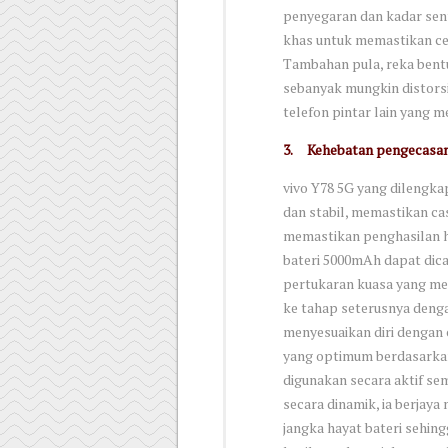
penyegaran dan kadar sent
khas untuk memastikan c
Tambahan pula, reka bent
sebanyak mungkin distorsi 
telefon pintar lain yang 
3.
Kehebatan pengecasan
vivo Y78 5G yang dilengk
dan stabil, memastikan ca
memastikan penghasilan ha
bateri 5000mAh dapat dic
pertukaran kuasa yang me
ke tahap seterusnya dengan 
menyesuaikan diri dengan
yang optimum berdasarkan
digunakan secara aktif s
secara dinamik, ia berja
jangka hayat bateri sehing