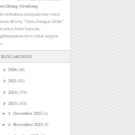
ara Gilang-Gemilang
le terbaharu daripada trio vokal
ysia 4Forty, “Cinta Sampai Akhir”
ncarkan baru-baru ini,
ghimpunkan ikon vokal negara
...
BLOG ARCHIVE
2026
(40)
►
2025
(85)
►
2024
(139)
►
2023
(103)
▼
December 2023
(6)
►
November 2023
(9)
►