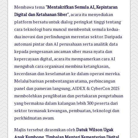
Membawa tema
"Mentakrifkan Semula AI, Kepintaran
Digital dan Ketahanan Siber"
, acara itu menyediakan
platform bersatu untuk dialog peringkat tinggi tentang
cara teknologi baru muncul membentuk semula kedua-
dua inovasi dan perlindungan merentas sektor. Daripada
automasi pintar dan AI perusahaan serta analitik data
kepada pengesanan ancaman siber masa nyata dan
kepercayaan digital, acara itu mempamerkan cara AI
mengubah cara organisasi membina ketangkasan,
kecerdasan dan keselamatan ke dalam operasi mereka.
Melalui barisan pembentangan utama, perbincangan
panel dan pameran langsung, AIDEX & CyberCon 2025
membolehkan penglibatan dan pertukaran pengetahuan
yang bermakna dalam kalangan lebih 300 peserta dari
sektor termasuk kewangan, pembuatan, teknologi dan
perkhidmatan awam.
Majlis tersebut dirasmikan oleh
Datuk Wilson Ugak
Anak Kumbong, Timbalan Menteri Kementerian Digital