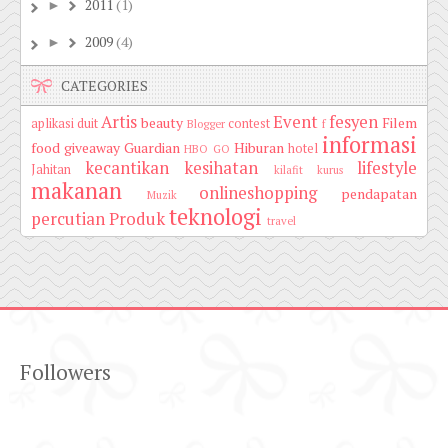
2011
(1)
►
2009
(4)
►
CATEGORIES
Artis
Event
fesyen
beauty
Filem
aplikasi duit
contest
Blogger
f
informasi
food
giveaway
Guardian
Hiburan
hotel
HBO GO
kecantikan
kesihatan
lifestyle
Jahitan
kilafit
kurus
makanan
onlineshopping
pendapatan
Muzik
teknologi
percutian
Produk
travel
Followers