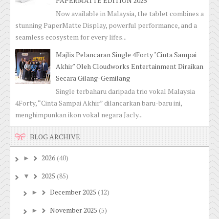
PAPERMATTE EDITION 2025
Now available in Malaysia, the tablet combines a
stunning PaperMatte Display, powerful performance, and a
seamless ecosystem for every lifes...
Majlis Pelancaran Single 4Forty "Cinta Sampai
Akhir" Oleh Cloudworks Entertainment Diraikan
Secara Gilang-Gemilang
Single terbaharu daripada trio vokal Malaysia
4Forty, “Cinta Sampai Akhir” dilancarkan baru-baru ini,
menghimpunkan ikon vokal negara Jacly...
BLOG ARCHIVE
2026
(40)
►
2025
(85)
▼
December 2025
(12)
►
November 2025
(5)
►