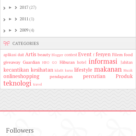
2017
(27)
►
2011
(1)
►
2009
(4)
►
CATEGORIES
Artis
Event
fesyen
beauty
Filem
food
aplikasi duit
contest
Blogger
f
informasi
giveaway
Guardian
Hiburan
hotel
Jahitan
HBO GO
makanan
kecantikan
kesihatan
lifestyle
kilafit
kurus
Muzik
onlineshopping
percutian
Produk
pendapatan
teknologi
travel
Followers