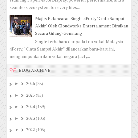
seamless ecosystem for every lifes...
Majlis Pelancaran Single 4Forty "Cinta Sampai
Akhir" Oleh Cloudworks Entertainment Diraikan
Secara Gilang-Gemilang
Single terbaharu daripada trio vokal Malaysia
4Forty, “Cinta Sampai Akhir” dilancarkan baru-baru ini,
menghimpunkan ikon vokal negara Jacly...
BLOG ARCHIVE
2026
(38)
►
2025
(85)
►
2024
(139)
►
2023
(103)
►
2022
(106)
▼