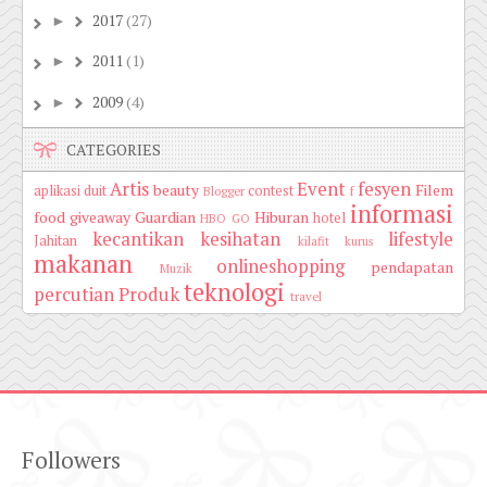
2017
(27)
►
2011
(1)
►
2009
(4)
►
CATEGORIES
Artis
Event
fesyen
beauty
Filem
aplikasi duit
contest
Blogger
f
informasi
food
giveaway
Guardian
Hiburan
hotel
HBO GO
kecantikan
kesihatan
lifestyle
Jahitan
kilafit
kurus
makanan
onlineshopping
pendapatan
Muzik
teknologi
percutian
Produk
travel
Followers