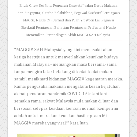
Encik Chew Soi Ping, Pengarah Eksekutif Jualan Nestle Malaysia
dan Singapura; Geetha Balakrishna, Pegawai Eksekutif Perniagaan
MAGGI, Nestlé (M) Berhad dan Puan Yit Woon Lai, Pegawai
Eksekutif Perniagaan Bahagian Perniagaan Profesional Nestlé
Merasmikan Pertandingan Akhir MAGGI SAH Malaysia
“MAGGI® SAH Malaysia! yang kini memasuki tahun
ketiga bertujuan untuk menyerlahkan keunikan budaya
makanan Malaysia - meluangkan masa bersama-sama
tanpa mengira latar belakang di kedai-kedai makan
sambil menikmati hidangan MAGGI® kegemaran mereka.
Ramai pengusaha makanan mengalami kesan kejatuhan
akibat penularan pandemik COVID-19 tetapi kini
semakin ramai rakyat Malaysia mula makan di luar dan
bersosial selepas keadaan kembali normal. Kempen ini
adalah untuk meraikan keunikan hasil ciptaan Mi
MAGGI® mereka yang viral!” kata Juan.