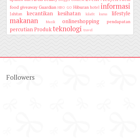
informasi
food
giveaway
Guardian
Hiburan
hotel
HBO GO
kecantikan
kesihatan
lifestyle
Jahitan
kilafit
kurus
makanan
onlineshopping
pendapatan
Muzik
teknologi
percutian
Produk
travel
Followers