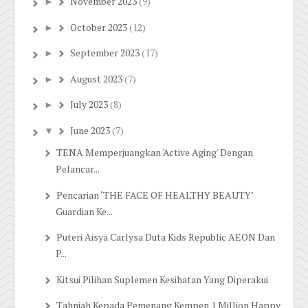
November 2023
(9)
►
October 2023
(12)
►
September 2023
(17)
►
August 2023
(7)
►
July 2023
(8)
►
June 2023
(7)
▼
TENA Memperjuangkan 'Active Aging' Dengan
Pelancar...
Pencarian ‘THE FACE OF HEALTHY BEAUTY’
Guardian Ke...
Puteri Aisya Carlysa Duta Kids Republic AEON Dan
P...
Kitsui Pilihan Suplemen Kesihatan Yang Diperakui
Tahniah Kepada Pemenang Kempen 1 Million Happy