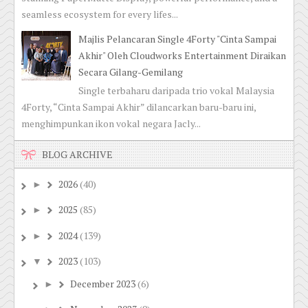
seamless ecosystem for every lifes...
Majlis Pelancaran Single 4Forty "Cinta Sampai
Akhir" Oleh Cloudworks Entertainment Diraikan
Secara Gilang-Gemilang
Single terbaharu daripada trio vokal Malaysia
4Forty, “Cinta Sampai Akhir” dilancarkan baru-baru ini,
menghimpunkan ikon vokal negara Jacly...
BLOG ARCHIVE
2026
(40)
►
2025
(85)
►
2024
(139)
►
2023
(103)
▼
December 2023
(6)
►