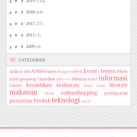
2019
(114)
►
2018
(64)
►
2017
(27)
►
2011
(1)
►
2009
(4)
►
CATEGORIES
Artis
Event
fesyen
beauty
Filem
aplikasi duit
contest
Blogger
f
informasi
food
giveaway
Guardian
Hiburan
hotel
HBO GO
kecantikan
kesihatan
lifestyle
Jahitan
kilafit
kurus
makanan
onlineshopping
pendapatan
Muzik
teknologi
percutian
Produk
travel