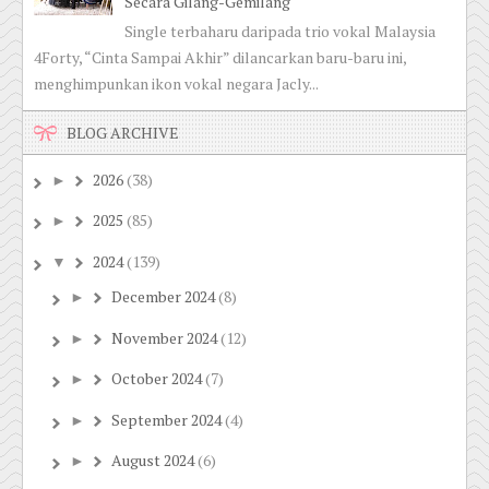
Secara Gilang-Gemilang
Single terbaharu daripada trio vokal Malaysia
4Forty, “Cinta Sampai Akhir” dilancarkan baru-baru ini,
menghimpunkan ikon vokal negara Jacly...
BLOG ARCHIVE
2026
(38)
►
2025
(85)
►
2024
(139)
▼
December 2024
(8)
►
November 2024
(12)
►
October 2024
(7)
►
September 2024
(4)
►
August 2024
(6)
►