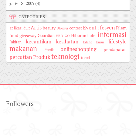
2009
(4)
►
CATEGORIES
Artis
Event
fesyen
beauty
Filem
aplikasi duit
contest
Blogger
f
informasi
food
giveaway
Guardian
Hiburan
hotel
HBO GO
kecantikan
kesihatan
lifestyle
Jahitan
kilafit
kurus
makanan
onlineshopping
pendapatan
Muzik
teknologi
percutian
Produk
travel
Followers