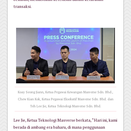
transaksi.
Koay Seong Jiann, Ketua Pegawai Kewangan Masverse Sdn. Bhd.,
Chew Kian Kok, Ketua Pegawai Eksekutif Masverse Sdn. Bhd. dan
Teh Lee Jie, Ketua Teknologi Masverse Sdn. Bhd.
Lee Jie, Ketua Teknologi Masverse berkata, “Hari ini, kami
berada di ambang era baharu, di mana penggunaan