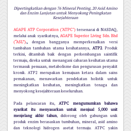
Dipertingkatkan dengan 76 Mineral Penting, 20 Asid Amino
dan Enzim Lanjutan untuk Menyokong Peningkatan
Kesejahteraan
AGAPE ATP Corporation ("ATPC")
tersenarai di NASDAQ,
melalui anak syarikatnya,
AGAPE Superior Living Sdn. Bhd
(“ASL”)
.,
dengan bangganya memperkenalkan versi
tambahan tambahan utama kesihatannya,
ATP2
. Produk
terkini, ditambah baik dengan perkembangan saintifik
termaju, direka untuk menangani cabaran kesihatan utama
termasuk penuaan, metabolisme dan pengurusan penyakit
kronik. ATP2 merupakan kemajuan ketara dalam sains
pemakanan, menawarkan pendekatan holistik untuk
meningkatkan kesihatan, meningkatkan tenaga dan
menyokong kesejahteraan keseluruhan.
Pada pelancaran itu,
ATPC mengumumkan bahawa
syarikat itu menyasarkan untuk menjual 5,000 unit
menjelang akhir tahun
, didorong oleh gabungan unik
produk enzim berasaskan tumbuhan, mineral, asid amino
dan teknologi hidrogen asetat termaju. ATPC yakin