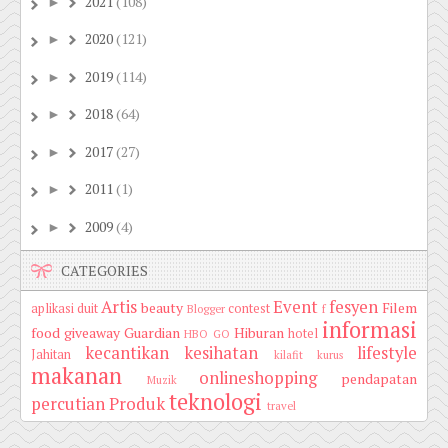
2021
(108)
►
2020
(121)
►
2019
(114)
►
2018
(64)
►
2017
(27)
►
2011
(1)
►
2009
(4)
►
CATEGORIES
Artis
Event
fesyen
beauty
Filem
aplikasi duit
contest
Blogger
f
informasi
food
giveaway
Guardian
Hiburan
hotel
HBO GO
kecantikan
kesihatan
lifestyle
Jahitan
kilafit
kurus
makanan
onlineshopping
pendapatan
Muzik
teknologi
percutian
Produk
travel