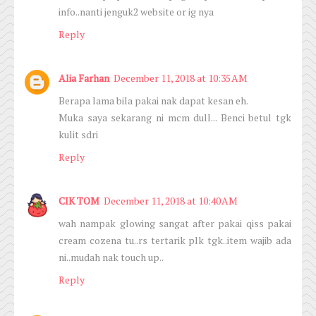
info..nanti jenguk2 website or ig nya
Reply
Alia Farhan
December 11, 2018 at 10:35 AM
Berapa lama bila pakai nak dapat kesan eh.
Muka saya sekarang ni mcm dull... Benci betul tgk
kulit sdri
Reply
CIK TOM
December 11, 2018 at 10:40 AM
wah nampak glowing sangat after pakai qiss pakai
cream cozena tu..rs tertarik plk tgk..item wajib ada
ni..mudah nak touch up..
Reply