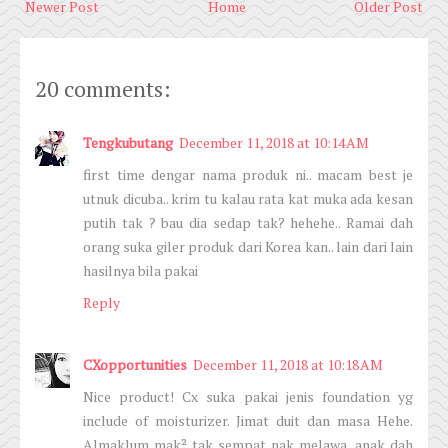
Newer Post
Home
Older Post
20 comments:
Tengkubutang
December 11, 2018 at 10:14 AM
first time dengar nama produk ni.. macam best je
utnuk dicuba.. krim tu kalau rata kat muka ada kesan
putih tak ? bau dia sedap tak? hehehe.. Ramai dah
orang suka giler produk dari Korea kan.. lain dari lain
hasilnya bila pakai
Reply
CXopportunities
December 11, 2018 at 10:18 AM
Nice product! Cx suka pakai jenis foundation yg
include of moisturizer. Jimat duit dan masa Hehe.
Almaklum mak² tak sempat nak melawa, anak dah