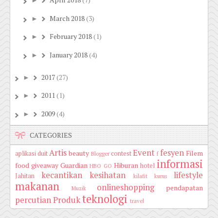
April 2018
(7)
►
March 2018
(3)
►
February 2018
(1)
►
January 2018
(4)
►
2017
(27)
►
2011
(1)
►
2009
(4)
►
CATEGORIES
Artis
Event
fesyen
beauty
Filem
aplikasi duit
contest
Blogger
f
informasi
food
giveaway
Guardian
Hiburan
hotel
HBO GO
kecantikan
kesihatan
lifestyle
Jahitan
kilafit
kurus
makanan
onlineshopping
pendapatan
Muzik
teknologi
percutian
Produk
travel