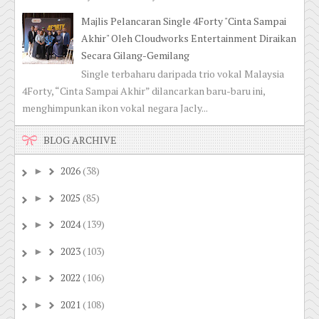
Majlis Pelancaran Single 4Forty "Cinta Sampai
Akhir" Oleh Cloudworks Entertainment Diraikan
Secara Gilang-Gemilang
Single terbaharu daripada trio vokal Malaysia
4Forty, “Cinta Sampai Akhir” dilancarkan baru-baru ini,
menghimpunkan ikon vokal negara Jacly...
BLOG ARCHIVE
2026
(38)
►
2025
(85)
►
2024
(139)
►
2023
(103)
►
2022
(106)
►
2021
(108)
►