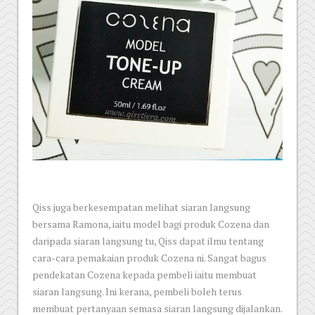
Qiss juga berkesempatan melihat siaran langsung
bersama Ramona, iaitu model bagi produk Cozena dan
daripada siaran langsung tu, Qiss dapat ilmu tentang
cara-cara pemakaian produk Cozena ni. Sangat bagus
pendekatan Cozena kepada pembeli iaitu membuat
siaran langsung. Ini kerana, pembeli boleh terus
membuat pertanyaan semasa siaran langsung dijalankan.