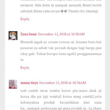
menjerit. Hihi. Krim ni nampak menarik. Nanti boleh
cubalah. Mana tahu serasi �� Thanks for sharing!
Reply
Zaza Iman
December 11, 2018 at 10:30 AM
Menarik jugak ye cream cozena ni.. Jenama baru kat
pasaran ya sebab tak pernah dengar lagi..harga pun
okay gak.. Tahan berapa lama agak2 penggunaannya
tu
Reply
mama tisya
December 11, 2018 at 10:34 AM
wah cantik mcm wanita korea gtu..masa akak pi
korea dlu pn tgk wanita2 korea mmg cantik2..yela
kebanyakan produk kecantikkan dari sana
kn....namapk perbezaan qis guna produk ni....tq share