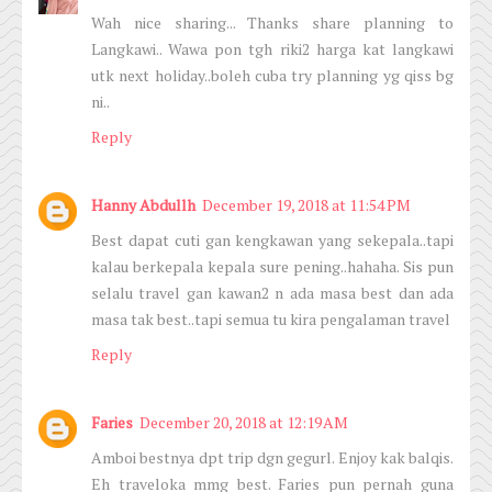
Wah nice sharing... Thanks share planning to
Langkawi.. Wawa pon tgh riki2 harga kat langkawi
utk next holiday..boleh cuba try planning yg qiss bg
ni..
Reply
Hanny Abdullh
December 19, 2018 at 11:54 PM
Best dapat cuti gan kengkawan yang sekepala..tapi
kalau berkepala kepala sure pening..hahaha. Sis pun
selalu travel gan kawan2 n ada masa best dan ada
masa tak best..tapi semua tu kira pengalaman travel
Reply
Faries
December 20, 2018 at 12:19 AM
Amboi bestnya dpt trip dgn gegurl. Enjoy kak balqis.
Eh traveloka mmg best. Faries pun pernah guna