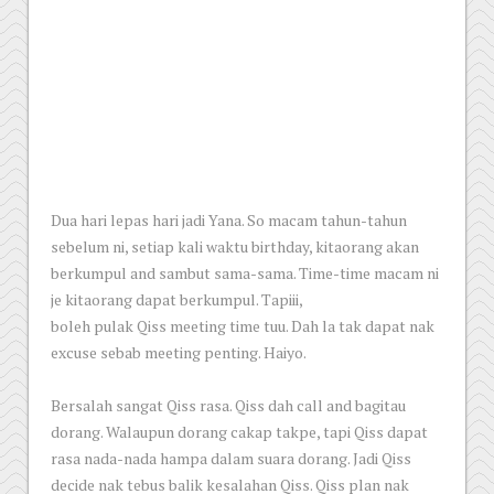
Dua hari lepas hari jadi Yana. So macam tahun-tahun
sebelum ni, setiap kali waktu birthday, kitaorang akan
berkumpul and sambut sama-sama. Time-time macam ni
je kitaorang dapat berkumpul. Tapiii,
boleh pulak Qiss meeting time tuu. Dah la tak dapat nak
excuse sebab meeting penting. Haiyo.
Bersalah sangat Qiss rasa. Qiss dah call and bagitau
dorang. Walaupun dorang cakap takpe, tapi Qiss dapat
rasa nada-nada hampa dalam suara dorang. Jadi Qiss
decide nak tebus balik kesalahan Qiss. Qiss plan nak