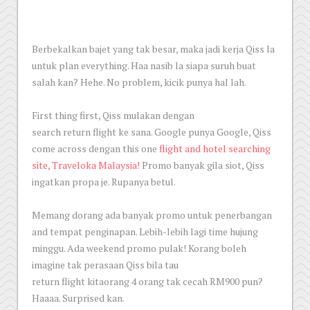
Berbekalkan bajet yang tak besar, maka jadi kerja Qiss la
untuk plan everything. Haa nasib la siapa suruh buat
salah kan? Hehe. No problem, kicik punya hal lah.
First thing first, Qiss mulakan dengan
search return flight ke sana. Google punya Google, Qiss
come across dengan this one
flight and hotel searching
site, Traveloka Malaysia!
Promo banyak gila siot, Qiss
ingatkan propa je. Rupanya betul.
Memang dorang ada banyak promo untuk penerbangan
and tempat penginapan. Lebih-lebih lagi time hujung
minggu. Ada weekend promo pulak! Korang boleh
imagine tak perasaan Qiss bila tau
return flight kitaorang 4 orang tak cecah RM900 pun?
Haaaa. Surprised kan.