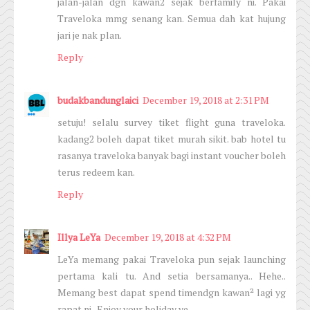
jalan-jalan dgn kawan2 sejak berfamily ni. Pakai
Traveloka mmg senang kan. Semua dah kat hujung
jari je nak plan.
Reply
budakbandunglaici
December 19, 2018 at 2:31 PM
setuju! selalu survey tiket flight guna traveloka.
kadang2 boleh dapat tiket murah sikit. bab hotel tu
rasanya traveloka banyak bagi instant voucher boleh
terus redeem kan.
Reply
Illya LeYa
December 19, 2018 at 4:32 PM
LeYa memang pakai Traveloka pun sejak launching
pertama kali tu. And setia bersamanya.. Hehe..
Memang best dapat spend timendgn kawan² lagi yg
rapat ni.. Enjoy your holiday ye..