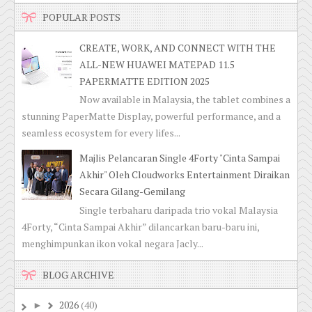
POPULAR POSTS
CREATE, WORK, AND CONNECT WITH THE
ALL-NEW HUAWEI MATEPAD 11.5
PAPERMATTE EDITION 2025
Now available in Malaysia, the tablet combines a
stunning PaperMatte Display, powerful performance, and a
seamless ecosystem for every lifes...
Majlis Pelancaran Single 4Forty "Cinta Sampai
Akhir" Oleh Cloudworks Entertainment Diraikan
Secara Gilang-Gemilang
Single terbaharu daripada trio vokal Malaysia
4Forty, “Cinta Sampai Akhir” dilancarkan baru-baru ini,
menghimpunkan ikon vokal negara Jacly...
BLOG ARCHIVE
2026
(40)
►