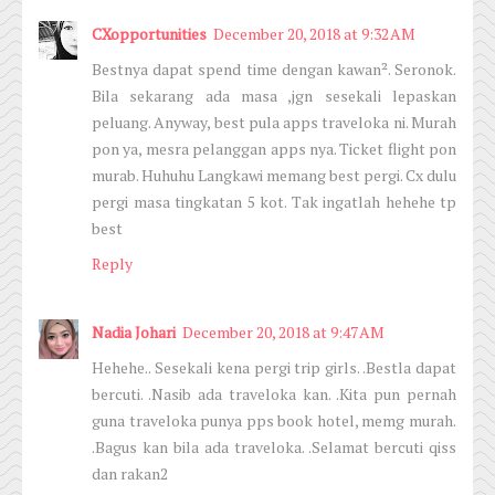
CXopportunities
December 20, 2018 at 9:32 AM
Bestnya dapat spend time dengan kawan². Seronok.
Bila sekarang ada masa ,jgn sesekali lepaskan
peluang. Anyway, best pula apps traveloka ni. Murah
pon ya, mesra pelanggan apps nya. Ticket flight pon
murab. Huhuhu Langkawi memang best pergi. Cx dulu
pergi masa tingkatan 5 kot. Tak ingatlah hehehe tp
best
Reply
Nadia Johari
December 20, 2018 at 9:47 AM
Hehehe.. Sesekali kena pergi trip girls. .Bestla dapat
bercuti. .Nasib ada traveloka kan. .Kita pun pernah
guna traveloka punya pps book hotel, memg murah.
.Bagus kan bila ada traveloka. .Selamat bercuti qiss
dan rakan2