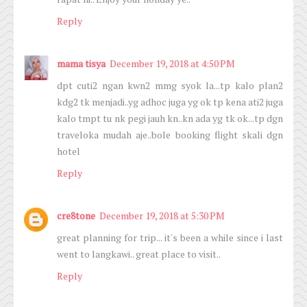
Reply
mama tisya
December 19, 2018 at 4:50 PM
dpt cuti2 ngan kwn2 mmg syok la...tp kalo plan2
kdg2 tk menjadi..yg adhoc juga yg ok tp kena ati2 juga
kalo tmpt tu nk pegi jauh kn..kn ada yg tk ok...tp dgn
traveloka mudah aje..bole booking flight skali dgn
hotel
Reply
cre8tone
December 19, 2018 at 5:30 PM
great planning for trip... it's been a while since i last
went to langkawi.. great place to visit..
Reply