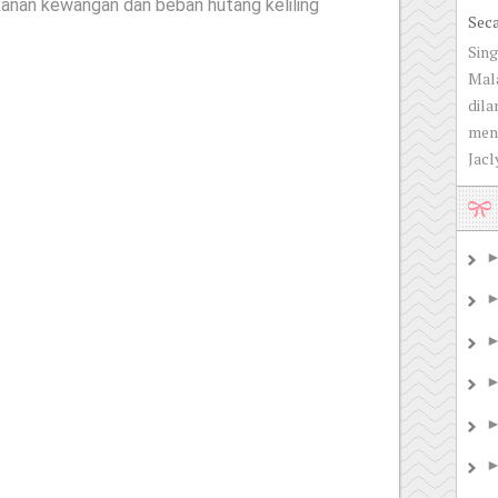
anan kewangan dan beban hutang keliling
Sec
Sing
Mala
dila
men
Jacly