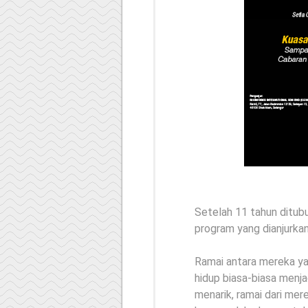
Setelah 11 tahun ditubu
program yang dianjurka
Ramai antara mereka yan
hidup biasa-biasa menja
menarik, ramai dari mer