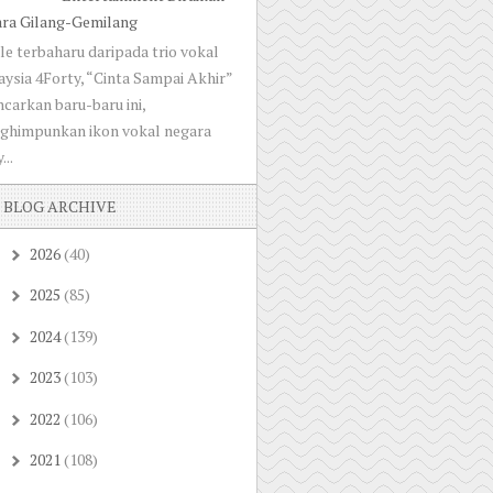
ara Gilang-Gemilang
le terbaharu daripada trio vokal
ysia 4Forty, “Cinta Sampai Akhir”
ncarkan baru-baru ini,
ghimpunkan ikon vokal negara
...
BLOG ARCHIVE
2026
(40)
►
2025
(85)
►
2024
(139)
►
2023
(103)
►
2022
(106)
►
2021
(108)
►