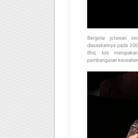
Bergelar jutawan se
diasaskannya pada 200
Bhd, kini merupaka
pembangunan keusahaw