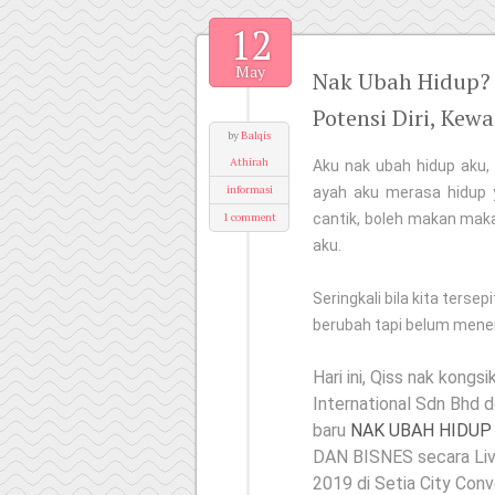
12
May
Nak Ubah Hidup? 
Potensi Diri, Kew
by
Balqis
Athirah
Aku nak ubah hidup aku,
informasi
ayah aku merasa hidup y
1 comment
cantik, boleh makan maka
aku.
Seringkali bila kita ters
berubah tapi belum menem
Hari ini, Qiss nak kongs
International Sdn Bhd 
baru
NAK UBAH HIDUP
DAN BISNES secara Liv
2019 di Setia City Con