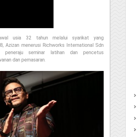
awal usia 32 tahun melalui syarikat yang
8, Azizan menerusi Richworks International Sdn
n peneraju seminar latihan dan pencetus
anan dan pemasaran.