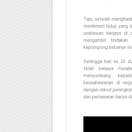
Tapi, setelah menghadi
menikmati hidup yang 
usahawan berjaya di 
mengambil
tindakan
kepompong bebanan ma
Sehingga hari ini, Dr
telah berjaya mela
menyumbang kepad
keusahawanan di nega
dengan rekod peningka
dan pemasaran hanya da
FtCc V