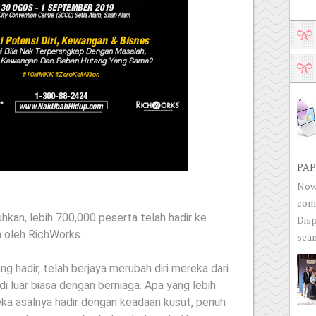
PAP
Now 
com
hkan, lebih 700,000 peserta telah hadir ke
Disp
n oleh RichWorks.
seam
g hadir, telah berjaya merubah diri mereka dari
di luar biasa dengan berniaga. Apa yang lebih
eka asalnya hadir dengan keadaan kusut, penuh