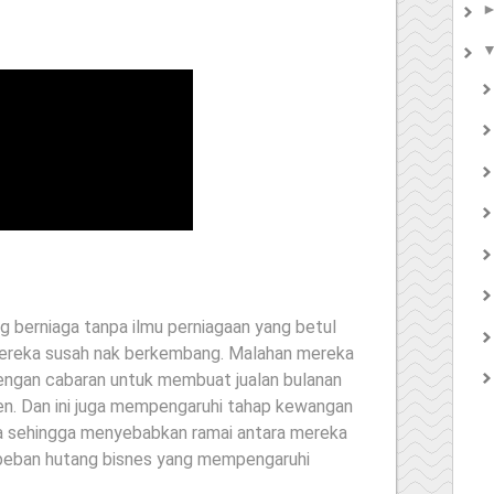
ang berniaga tanpa ilmu perniagaan yang betul
reka susah nak berkembang. Malahan mereka
engan cabaran untuk membuat jualan bulanan
ten. Dan ini juga mempengaruhi tahap kewangan
 sehingga menyebabkan ramai antara mereka
eban hutang bisnes yang mempengaruhi