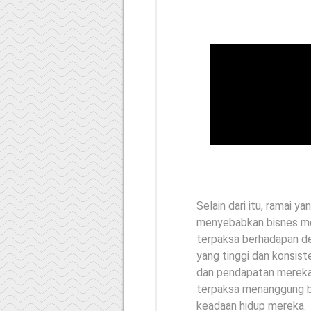
Selain dari itu, ramai y
menyebabkan bisnes me
terpaksa berhadapan d
yang tinggi dan konsis
dan pendapatan mereka
terpaksa menanggung b
keadaan hidup mereka.