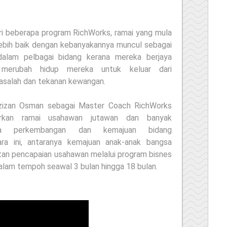
ri beberapa program RichWorks, ramai yang mula
lebih baik dengan kebanyakannya muncul sebagai
dalam pelbagai bidang kerana mereka berjaya
 merubah hidup mereka untuk keluar dari
salah dan tekanan kewangan.
 Azizan Osman sebagai Master Coach RichWorks
hirkan ramai usahawan jutawan dan banyak
a perkembangan dan kemajuan bidang
ra ini, antaranya kemajuan anak-anak bangsa
tan pencapaian usahawan melalui program bisnes
lam tempoh seawal 3 bulan hingga 18 bulan.