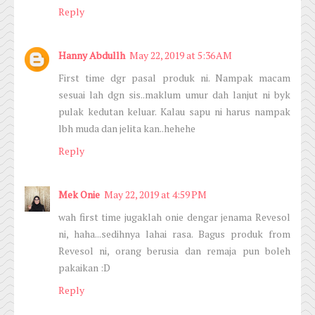
Reply
Hanny Abdullh
May 22, 2019 at 5:36 AM
First time dgr pasal produk ni. Nampak macam
sesuai lah dgn sis..maklum umur dah lanjut ni byk
pulak kedutan keluar. Kalau sapu ni harus nampak
lbh muda dan jelita kan..hehehe
Reply
Mek Onie
May 22, 2019 at 4:59 PM
wah first time jugaklah onie dengar jenama Revesol
ni, haha...sedihnya lahai rasa. Bagus produk from
Revesol ni, orang berusia dan remaja pun boleh
pakaikan :D
Reply