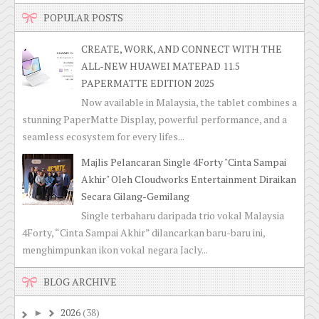
POPULAR POSTS
CREATE, WORK, AND CONNECT WITH THE
ALL-NEW HUAWEI MATEPAD 11.5
PAPERMATTE EDITION 2025
Now available in Malaysia, the tablet combines a
stunning PaperMatte Display, powerful performance, and a
seamless ecosystem for every lifes...
Majlis Pelancaran Single 4Forty "Cinta Sampai
Akhir" Oleh Cloudworks Entertainment Diraikan
Secara Gilang-Gemilang
Single terbaharu daripada trio vokal Malaysia
4Forty, “Cinta Sampai Akhir” dilancarkan baru-baru ini,
menghimpunkan ikon vokal negara Jacly...
BLOG ARCHIVE
2026
(38)
►