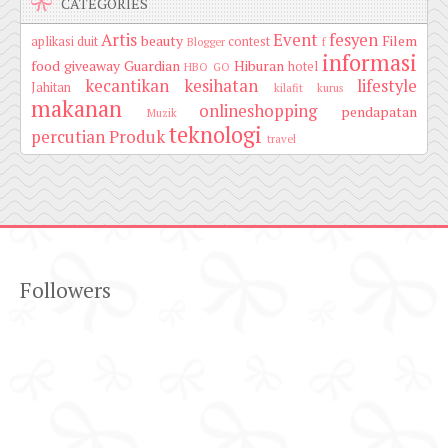
CATEGORIES
Artis
Event
fesyen
beauty
Filem
aplikasi duit
contest
Blogger
f
informasi
food
giveaway
Guardian
Hiburan
hotel
HBO GO
kecantikan
kesihatan
lifestyle
Jahitan
kilafit
kurus
makanan
onlineshopping
pendapatan
Muzik
teknologi
percutian
Produk
travel
Followers