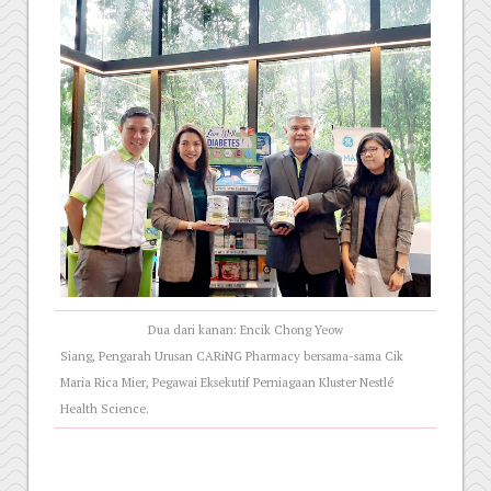
Dua dari kanan: Encik Chong Yeow
Siang, Pengarah Urusan CARiNG Pharmacy bersama-sama Cik
Maria Rica Mier, Pegawai Eksekutif Perniagaan Kluster Nestlé
Health Science.