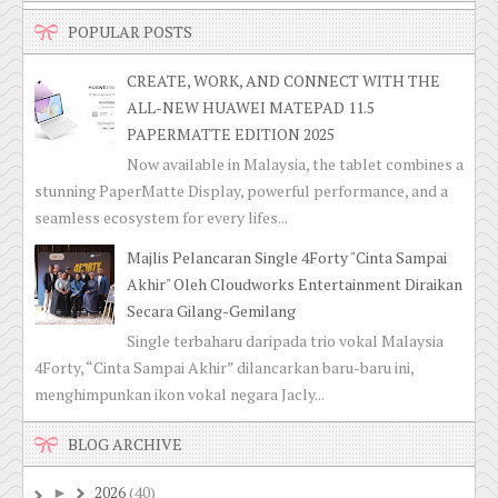
POPULAR POSTS
CREATE, WORK, AND CONNECT WITH THE
ALL-NEW HUAWEI MATEPAD 11.5
PAPERMATTE EDITION 2025
Now available in Malaysia, the tablet combines a
stunning PaperMatte Display, powerful performance, and a
seamless ecosystem for every lifes...
Majlis Pelancaran Single 4Forty "Cinta Sampai
Akhir" Oleh Cloudworks Entertainment Diraikan
Secara Gilang-Gemilang
Single terbaharu daripada trio vokal Malaysia
4Forty, “Cinta Sampai Akhir” dilancarkan baru-baru ini,
menghimpunkan ikon vokal negara Jacly...
BLOG ARCHIVE
2026
(40)
►