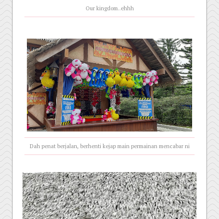
Our kingdom..ehhh
Dah penat berjalan, berhenti kejap main permainan mencabar ni