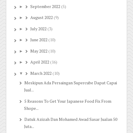
September 2022
(5)
►
August 2022
(9)
►
July 2022
(3)
►
June 2022
(10)
►
May 2022
(10)
►
April 2022
(16)
►
March 2022
(10)
▼
Meskipun Ada Persaingan Supercube Dapat Capai
Jual...
5 Reasons To Get Your Japanese Food Fix From
Shope...
Datuk Azizah Dan Mohamed Awad Sasar Jualan 50
Juta...