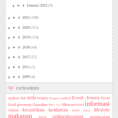
January 2022
(9)
►
2021
(108)
►
2020
(121)
►
2019
(114)
►
2018
(64)
►
2017
(27)
►
2011
(1)
►
2009
(4)
►
CATEGORIES
Artis
Event
fesyen
beauty
Filem
aplikasi duit
contest
Blogger
f
informasi
food
giveaway
Guardian
Hiburan
hotel
HBO GO
kecantikan
kesihatan
lifestyle
Jahitan
kilafit
kurus
makanan
onlineshopping
pendapatan
Muzik