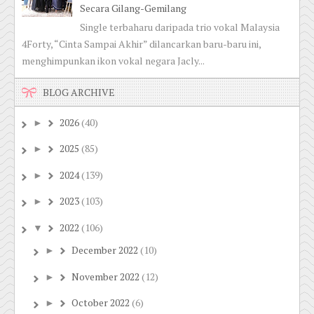
Secara Gilang-Gemilang
Single terbaharu daripada trio vokal Malaysia
4Forty, “Cinta Sampai Akhir” dilancarkan baru-baru ini,
menghimpunkan ikon vokal negara Jacly...
BLOG ARCHIVE
2026
(40)
►
2025
(85)
►
2024
(139)
►
2023
(103)
►
2022
(106)
▼
December 2022
(10)
►
November 2022
(12)
►
October 2022
(6)
►