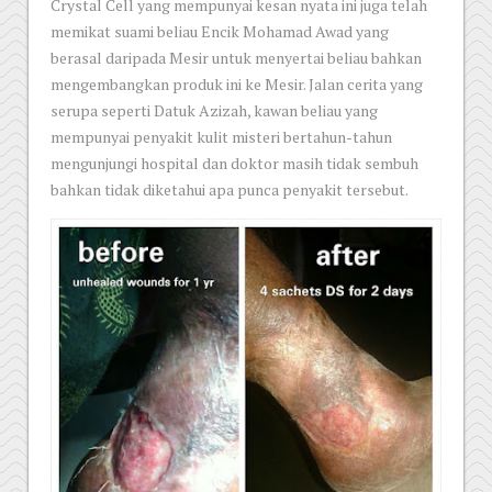
Crystal Cell yang mempunyai kesan nyata ini juga telah
memikat suami beliau Encik Mohamad Awad yang
berasal daripada Mesir untuk menyertai beliau bahkan
mengembangkan produk ini ke Mesir. Jalan cerita yang
serupa seperti Datuk Azizah, kawan beliau yang
mempunyai penyakit kulit misteri bertahun-tahun
mengunjungi hospital dan doktor masih tidak sembuh
bahkan tidak diketahui apa punca penyakit tersebut.