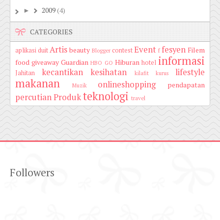
2009
(4)
►
CATEGORIES
Artis
Event
fesyen
beauty
Filem
aplikasi duit
contest
Blogger
f
informasi
food
giveaway
Guardian
Hiburan
hotel
HBO GO
kecantikan
kesihatan
lifestyle
Jahitan
kilafit
kurus
makanan
onlineshopping
pendapatan
Muzik
teknologi
percutian
Produk
travel
Followers