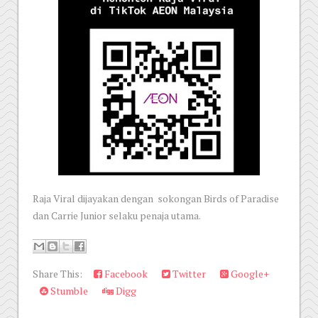
Raja Viral dijayakan dengan sokongan Birds of Paradise
dan Carrie Junior selaku penaja utama.
Share This:
Facebook
Twitter
Google+
Stumble
Digg