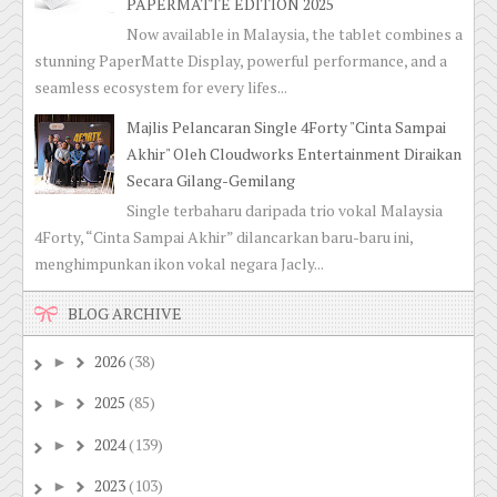
PAPERMATTE EDITION 2025
Now available in Malaysia, the tablet combines a
stunning PaperMatte Display, powerful performance, and a
seamless ecosystem for every lifes...
Majlis Pelancaran Single 4Forty "Cinta Sampai
Akhir" Oleh Cloudworks Entertainment Diraikan
Secara Gilang-Gemilang
Single terbaharu daripada trio vokal Malaysia
4Forty, “Cinta Sampai Akhir” dilancarkan baru-baru ini,
menghimpunkan ikon vokal negara Jacly...
BLOG ARCHIVE
2026
(38)
►
2025
(85)
►
2024
(139)
►
2023
(103)
►