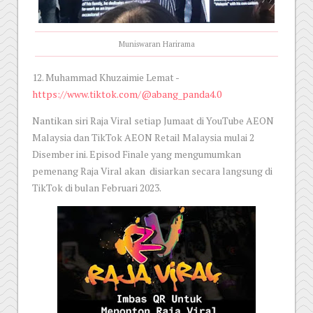
Muniswaran Harirama
12. Muhammad Khuzaimie Lemat -
https://www.tiktok.com/@abang_panda4.0
Nantikan siri Raja Viral setiap Jumaat di YouTube AEON
Malaysia dan TikTok AEON Retail Malaysia mulai 2
Disember ini. Episod Finale yang mengumumkan
pemenang Raja Viral akan disiarkan secara langsung di
TikTok di bulan Februari 2023.