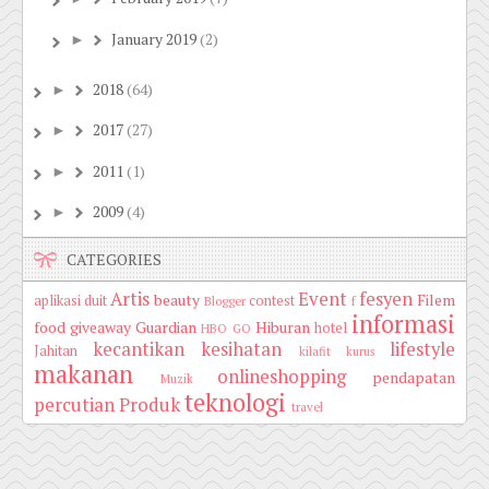
January 2019
(2)
►
2018
(64)
►
2017
(27)
►
2011
(1)
►
2009
(4)
►
CATEGORIES
Artis
Event
fesyen
beauty
Filem
aplikasi duit
contest
Blogger
f
informasi
food
giveaway
Guardian
Hiburan
hotel
HBO GO
kecantikan
kesihatan
lifestyle
Jahitan
kilafit
kurus
makanan
onlineshopping
pendapatan
Muzik
teknologi
percutian
Produk
travel