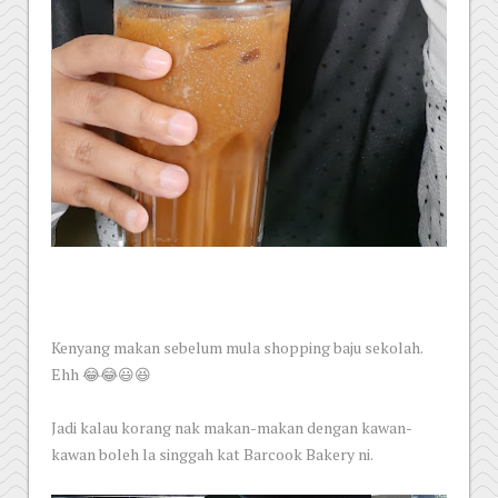
Kenyang makan sebelum mula shopping baju sekolah.
Ehh 😂😂😃😆
Jadi kalau korang nak makan-makan dengan kawan-
kawan boleh la singgah kat Barcook Bakery ni.