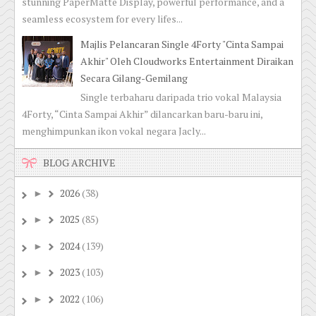
stunning PaperMatte Display, powerful performance, and a
seamless ecosystem for every lifes...
Majlis Pelancaran Single 4Forty "Cinta Sampai
Akhir" Oleh Cloudworks Entertainment Diraikan
Secara Gilang-Gemilang
Single terbaharu daripada trio vokal Malaysia
4Forty, “Cinta Sampai Akhir” dilancarkan baru-baru ini,
menghimpunkan ikon vokal negara Jacly...
BLOG ARCHIVE
2026
(38)
►
2025
(85)
►
2024
(139)
►
2023
(103)
►
2022
(106)
►