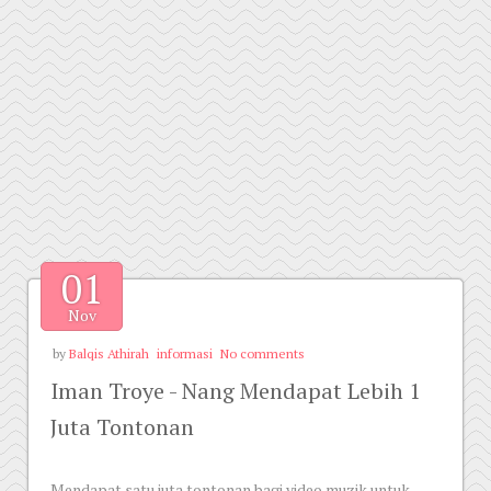
01
Nov
by
Balqis Athirah
informasi
No comments
Iman Troye - Nang Mendapat Lebih 1
Juta Tontonan
Mendapat satu juta tontonan bagi video muzik untuk