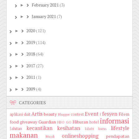
February 2021
(3)
►
January 2021
(7)
►
2020
(121)
►
2019
(114)
►
2018
(64)
►
2017
(27)
►
2011
(1)
►
2009
(4)
►
CATEGORIES
Artis
Event
fesyen
beauty
Filem
aplikasi duit
contest
Blogger
f
informasi
food
giveaway
Guardian
Hiburan
hotel
HBO GO
kecantikan
kesihatan
lifestyle
Jahitan
kilafit
kurus
makanan
onlineshopping
pendapatan
Muzik