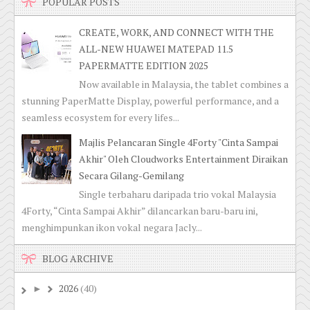
POPULAR POSTS
CREATE, WORK, AND CONNECT WITH THE
ALL-NEW HUAWEI MATEPAD 11.5
PAPERMATTE EDITION 2025
Now available in Malaysia, the tablet combines a
stunning PaperMatte Display, powerful performance, and a
seamless ecosystem for every lifes...
Majlis Pelancaran Single 4Forty "Cinta Sampai
Akhir" Oleh Cloudworks Entertainment Diraikan
Secara Gilang-Gemilang
Single terbaharu daripada trio vokal Malaysia
4Forty, “Cinta Sampai Akhir” dilancarkan baru-baru ini,
menghimpunkan ikon vokal negara Jacly...
BLOG ARCHIVE
2026
(40)
►