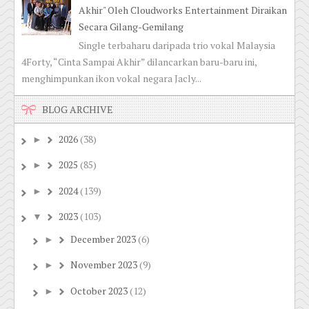
Akhir" Oleh Cloudworks Entertainment Diraikan
Secara Gilang-Gemilang
Single terbaharu daripada trio vokal Malaysia
4Forty, “Cinta Sampai Akhir” dilancarkan baru-baru ini,
menghimpunkan ikon vokal negara Jacly...
BLOG ARCHIVE
2026
(38)
►
2025
(85)
►
2024
(139)
►
2023
(103)
▼
December 2023
(6)
►
November 2023
(9)
►
October 2023
(12)
►