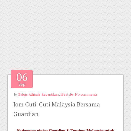
06
Sep
by
Balqis Athirah
kecantikan
,
lifestyle
No comments
Jom Cuti-Cuti Malaysia Bersama
Guardian
Kerjasama pintar Guardian & Tourism Malaysia untuk