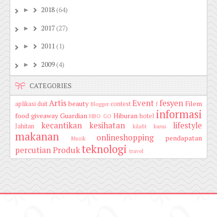
2018
(64)
►
2017
(27)
►
2011
(1)
►
2009
(4)
►
CATEGORIES
Artis
Event
fesyen
beauty
Filem
aplikasi duit
contest
Blogger
f
informasi
food
giveaway
Guardian
Hiburan
hotel
HBO GO
kecantikan
kesihatan
lifestyle
Jahitan
kilafit
kurus
makanan
onlineshopping
pendapatan
Muzik
teknologi
percutian
Produk
travel