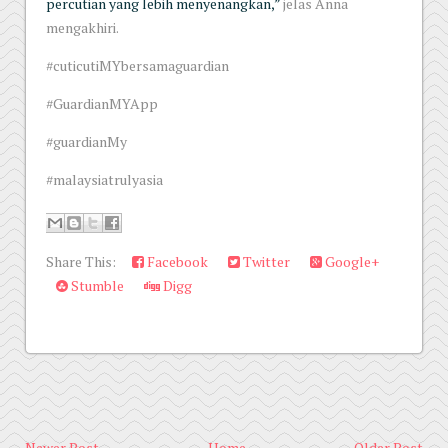
percutian yang lebih menyenangkan,”
jelas Anna
mengakhiri.
#cuticutiMYbersamaguardian
#GuardianMYApp
#guardianMy
#malaysiatrulyasia
Share This:
Facebook
Twitter
Google+
Stumble
Digg
Newer Post
Home
Older Post