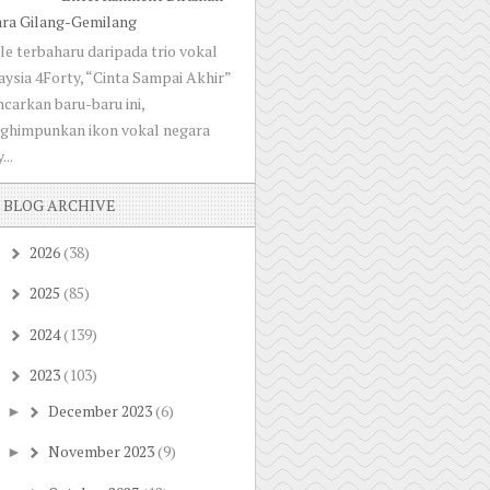
ara Gilang-Gemilang
le terbaharu daripada trio vokal
ysia 4Forty, “Cinta Sampai Akhir”
ncarkan baru-baru ini,
ghimpunkan ikon vokal negara
...
BLOG ARCHIVE
2026
(38)
►
2025
(85)
►
2024
(139)
►
2023
(103)
▼
December 2023
(6)
►
November 2023
(9)
►