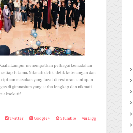
Kuala Lumpur menempatkan pelbagai kemudahan
setiap tetamu. Nikmati detik-detik ketenangan dan
i ciptaan masakan yang lazat di restoran santapan
rgas di gimnasium yang serba lengkap dan nikmati
e eksekutif.
Twitter
Google+
Stumble
Digg