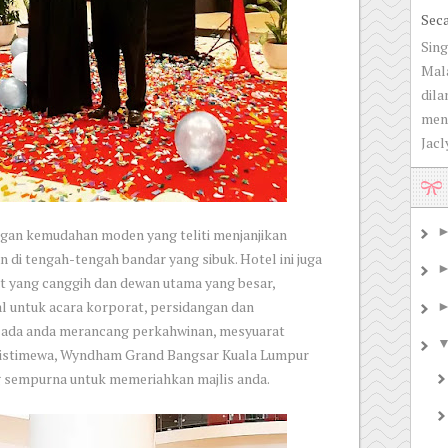
Sec
Sing
Mala
dila
men
Jacly
engan kemudahan moden yang teliti menjanjikan
 di tengah-tengah bandar yang sibuk. Hotel ini juga
t yang canggih dan dewan utama yang besar,
al untuk acara korporat, persidangan dan
 ada anda merancang perkahwinan, mesyuarat
 istimewa, Wyndham Grand Bangsar Kuala Lumpur
 sempurna untuk memeriahkan majlis anda.