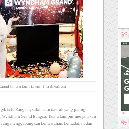
rand Bangsar Kuala Lumpur Tiba di Malaysia
gik iaitu Bangsar, salah satu daerah yang paling
ur, Wyndham Grand Bangsar Kuala Lumpur menjanjikan
 yang menggabungkan kemewahan, kemudahan dan