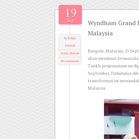
19
Sep
Wyndham Grand B
Malaysia
by
Balqis
Athirah
Bangsar, Malaysia, 15 Se
hotel
,
lifestyle
akan membuat kemunculan b
No comments
Tarikh penjenamaan ini di
September, Dahulunya dik
transformasi ini menanda
Malaysia.