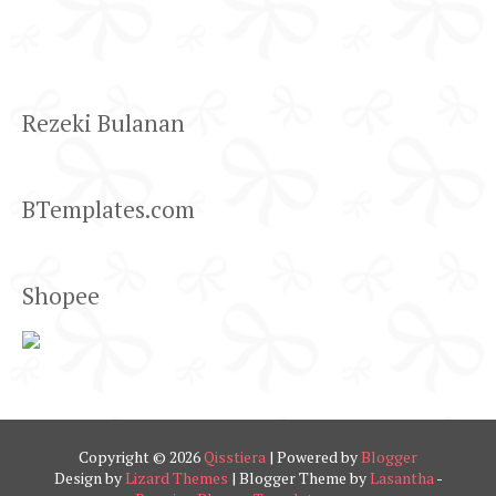
Rezeki Bulanan
BTemplates.com
Shopee
Copyright ©
2026
Qisstiera
| Powered by
Blogger
Design by
Lizard Themes
| Blogger Theme by
Lasantha
-