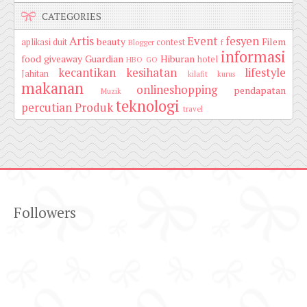
CATEGORIES
Artis
Event
fesyen
beauty
Filem
aplikasi duit
contest
Blogger
f
informasi
food
giveaway
Guardian
Hiburan
hotel
HBO GO
kecantikan
kesihatan
lifestyle
Jahitan
kilafit
kurus
makanan
onlineshopping
pendapatan
Muzik
teknologi
percutian
Produk
travel
Followers