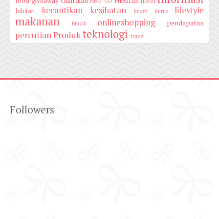
food
giveaway
Guardian
Hiburan
hotel
HBO GO
kecantikan
kesihatan
lifestyle
Jahitan
kilafit
kurus
makanan
onlineshopping
pendapatan
Muzik
teknologi
percutian
Produk
travel
Followers