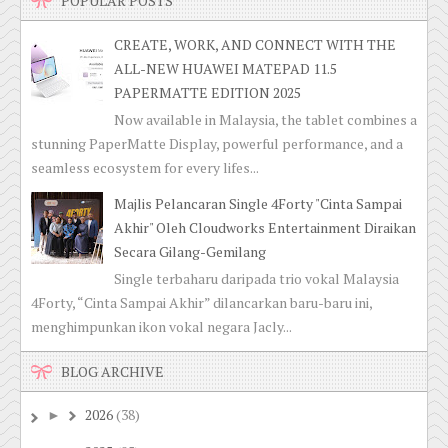
POPULAR POSTS
CREATE, WORK, AND CONNECT WITH THE
ALL-NEW HUAWEI MATEPAD 11.5
PAPERMATTE EDITION 2025
Now available in Malaysia, the tablet combines a
stunning PaperMatte Display, powerful performance, and a
seamless ecosystem for every lifes...
Majlis Pelancaran Single 4Forty "Cinta Sampai
Akhir" Oleh Cloudworks Entertainment Diraikan
Secara Gilang-Gemilang
Single terbaharu daripada trio vokal Malaysia
4Forty, “Cinta Sampai Akhir” dilancarkan baru-baru ini,
menghimpunkan ikon vokal negara Jacly...
BLOG ARCHIVE
2026
(38)
►