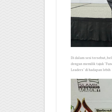
Di dalam sesi tersebut, b
dengan memilik tajuk "Fu
Leaders" di hadapan lebih 