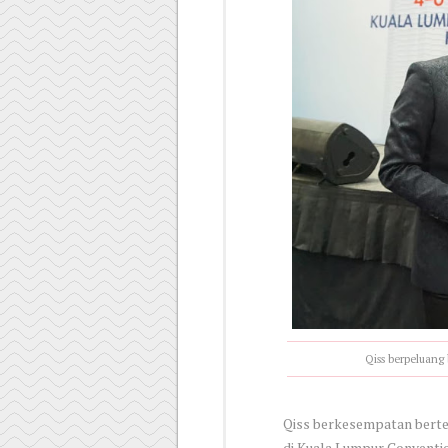
Qiss berpeluang
Qiss berkesempatan berte
di Kuala Lumpur Conventio