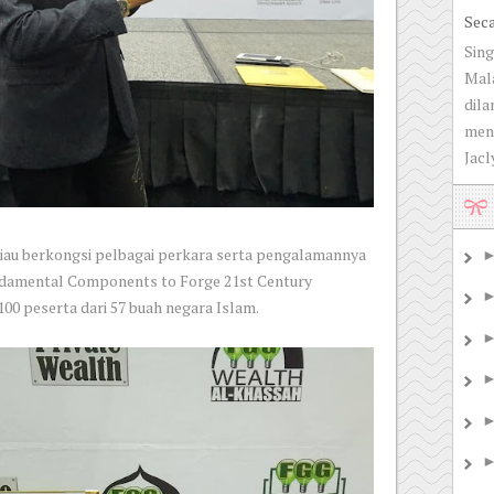
Sec
Sing
Mala
dila
men
Jacly
eliau berkongsi pelbagai perkara serta pengalamannya
ndamental Components to Forge 21st Century
100 peserta dari 57 buah negara Islam.