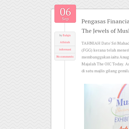
06
Sep
Pengasas Financi
The Jewels of Mu
by
Balqis
Athirah
TAHNIAH Dato' Sri Mahadi
(FGG) kerana telah mener
informasi
membanggakan iaitu Anuge
No comments
Majalah The OIC Today. A
di satu majlis gilang gem