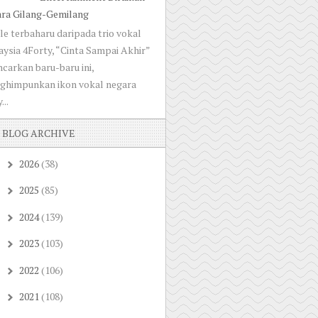
ara Gilang-Gemilang
le terbaharu daripada trio vokal
ysia 4Forty, “Cinta Sampai Akhir”
ncarkan baru-baru ini,
ghimpunkan ikon vokal negara
...
BLOG ARCHIVE
2026
(38)
►
2025
(85)
►
2024
(139)
►
2023
(103)
►
2022
(106)
►
2021
(108)
►