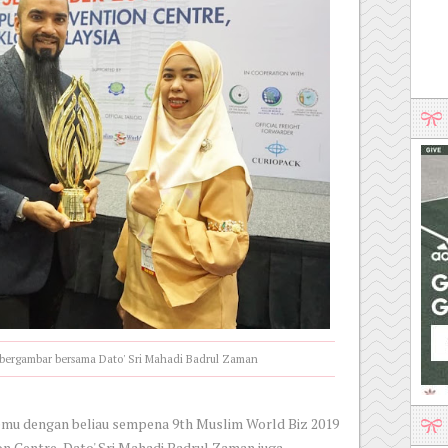
 bergambar bersama Dato' Sri Mahadi Badrul Zaman
mu dengan beliau sempena 9th Muslim World Biz 2019
n Centre, Dato' Sri Mahadi Badrul Zaman juga