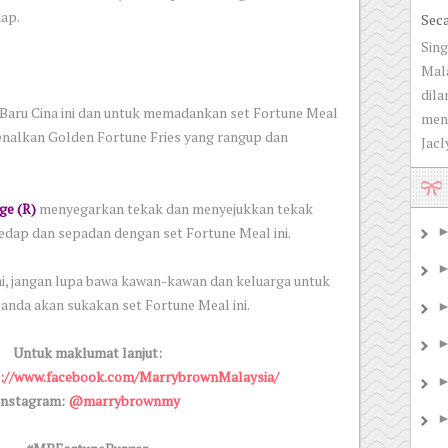
dap.
Sec
Sing
Mala
dila
aru Cina ini dan untuk memadankan set Fortune Meal
men
alkan Golden Fortune Fries yang rangup dan
Jacly
ge (R)
menyegarkan tekak dan menyejukkan tekak
edap dan sepadan dengan set Fortune Meal ini.
i, jangan lupa bawa kawan-kawan dan keluarga untuk
 anda akan sukakan set Fortune Meal ini.
Untuk maklumat lanjut:
://www.facebook.com/MarrybrownMalaysia/
Instagram:
@marrybrownmy