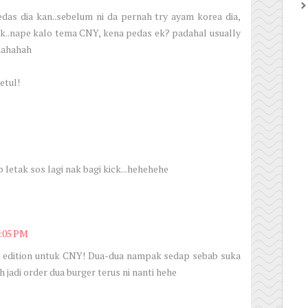
das dia kan..sebelum ni da pernah try ayam korea dia,
gak..nape kalo tema CNY, kena pedas ek? padahal usually
hahahah
etul!
M
letak sos lagi nak bagi kick...hehehehe
5:05 PM
 edition untuk CNY! Dua-dua nampak sedap sebab suka
jadi order dua burger terus ni nanti hehe