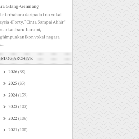
ara Gilang-Gemilang
le terbaharu daripada trio vokal
ysia 4Forty, “Cinta Sampai Akhir”
ncarkan baru-baru ini,
ghimpunkan ikon vokal negara
...
BLOG ARCHIVE
2026
(38)
►
2025
(85)
►
2024
(139)
►
2023
(103)
►
2022
(106)
►
2021
(108)
►