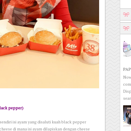
PAP
Now 
com
Disp
seam
lack pepper)
endiri isi ayam yang disaluti kuah black pepper
 cheese di mana isi ayam dilapiskan dengan cheese