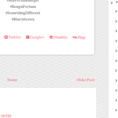
#MBFortuneBurger
#KongsiFortune
#SomethingDifferent
#Marrybrown
Twitter
Google+
Stumble
Digg
Home
Older Post
2:00 PM