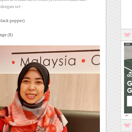
dengan set :
black pepper)
nge (R)