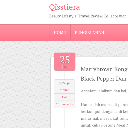
Qisstiera
Beauty. Lifestyle. Travel. Review. Collaboration.
HOME
PENGIKLANAN
25
Jan
Marrybrown Kongs
Black Pepper Dan
by
Balqis
Athirah
Assalamualaikum dan hai,
food
Hari ni dah mula cuti pan
20 comments
berkumpul dengan ahli kel
malas nak masak kat rumah
untuk cuba Fortune Meal 