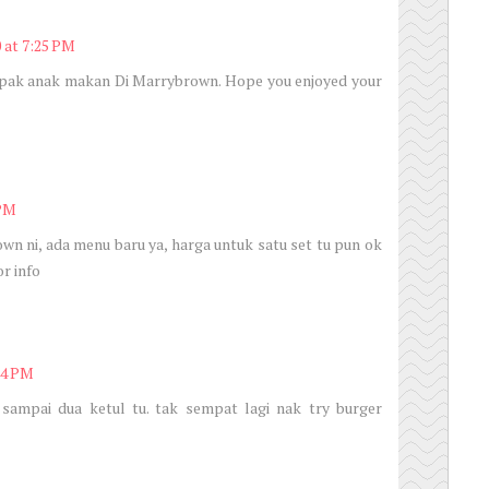
0 at 7:25 PM
mpak anak makan Di Marrybrown. Hope you enjoyed your
 PM
n ni, ada menu baru ya, harga untuk satu set tu pun ok
or info
54 PM
sampai dua ketul tu. tak sempat lagi nak try burger