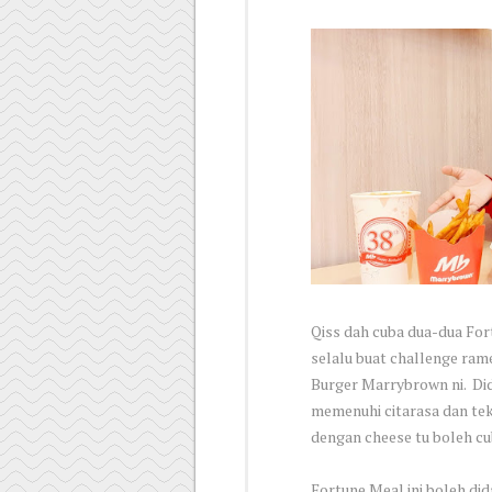
Qiss dah cuba dua-dua For
selalu buat challenge ram
Burger Marrybrown ni. Di
memenuhi citarasa dan te
dengan cheese tu boleh cu
Fortune Meal ini boleh di