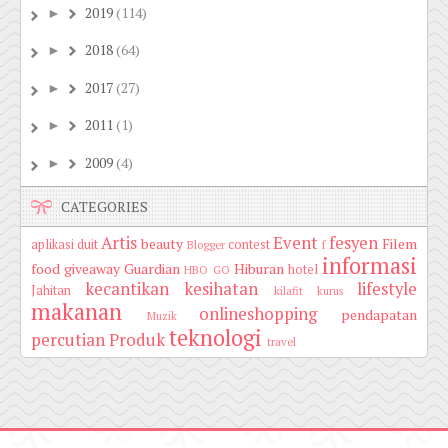
2019
(114)
►
2018
(64)
►
2017
(27)
►
2011
(1)
►
2009
(4)
►
CATEGORIES
Artis
Event
fesyen
beauty
Filem
aplikasi duit
contest
Blogger
f
informasi
food
giveaway
Guardian
Hiburan
hotel
HBO GO
kecantikan
kesihatan
lifestyle
Jahitan
kilafit
kurus
makanan
onlineshopping
pendapatan
Muzik
teknologi
percutian
Produk
travel