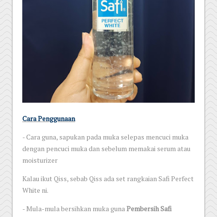
Cara Penggunaan
- Cara guna, sapukan pada muka selepas mencuci muka
dengan pencuci muka dan sebelum memakai serum atau
moisturizer
Kalau ikut Qiss, sebab Qiss ada set rangkaian Safi Perfect
White ni.
- Mula-mula bersihkan muka guna
Pembersih Safi