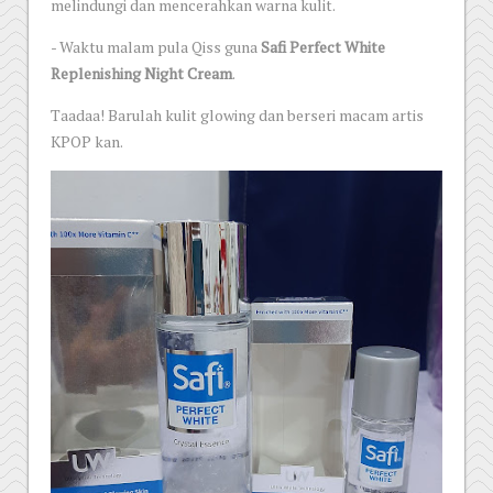
melindungi dan mencerahkan warna kulit.
- Waktu malam pula Qiss guna
Safi Perfect White
Replenishing Night Cream
.
Taadaa! Barulah kulit glowing dan berseri macam artis
KPOP kan.