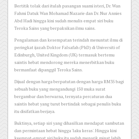
Bertitik tolak dari itulah pasangan suami isteri, Dr. Wan
Fahmi Datuk Wan Mohamad Nazarie dan Dr. Nur Annies
Abd Hadi hingga kini sudah menulis empat siri buku
Teroka Sains yang berpaksikan ilmu sains.
Pengalaman dan kesempatan terindah menuntut ilmu di
peringkat ijazah Doktor Falsafah (PhD) di Universiti of
Edinburgh, United Kingdom (UK) termasuk bertemu
saintis hebat mendorong mereka menerbitkan buku
bermanfaat dipanggil Teroka Sains.
Dijual dengan harga berpatutan dengan harga RM35 bagi
sebuah buku yang mengandungi 150 muka surat
bergambar dan berwarna, ternyata percaturan dua
saintis hebat yang turut bertindak sebagai penulis buku
itu disifatkan berjaya.
Buktinya, setiap siri yang dihasilkan mendapat sambutan
dan permintaan hebat hingga 'laku keras'. Hingga kini
keempat-empat siri buku itu sudah menarik minat lebih