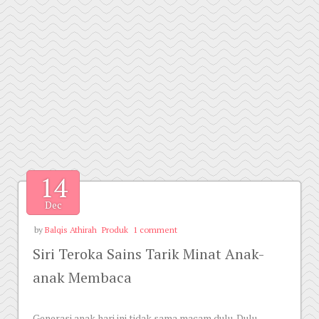
14
Dec
by
Balqis Athirah
Produk
1 comment
Siri Teroka Sains Tarik Minat Anak-
anak Membaca
Generasi anak hari ini tidak sama macam dulu. Dulu