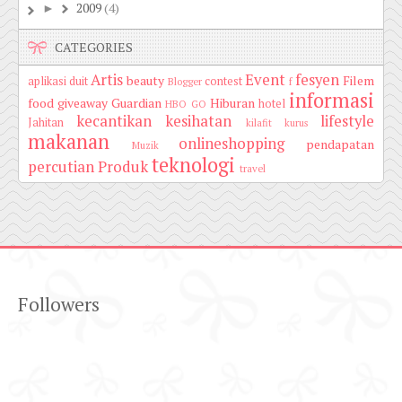
2009
(4)
►
CATEGORIES
Artis
Event
fesyen
beauty
Filem
aplikasi duit
contest
Blogger
f
informasi
food
giveaway
Guardian
Hiburan
hotel
HBO GO
kecantikan
kesihatan
lifestyle
Jahitan
kilafit
kurus
makanan
onlineshopping
pendapatan
Muzik
teknologi
percutian
Produk
travel
Followers