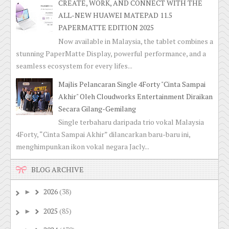
CREATE, WORK, AND CONNECT WITH THE
ALL-NEW HUAWEI MATEPAD 11.5
PAPERMATTE EDITION 2025
Now available in Malaysia, the tablet combines a
stunning PaperMatte Display, powerful performance, and a
seamless ecosystem for every lifes...
Majlis Pelancaran Single 4Forty "Cinta Sampai
Akhir" Oleh Cloudworks Entertainment Diraikan
Secara Gilang-Gemilang
Single terbaharu daripada trio vokal Malaysia
4Forty, “Cinta Sampai Akhir” dilancarkan baru-baru ini,
menghimpunkan ikon vokal negara Jacly...
BLOG ARCHIVE
2026
(38)
►
2025
(85)
►