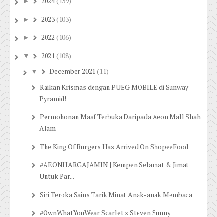
2024
(139)
►
2023
(103)
►
2022
(106)
►
2021
(108)
▼
December 2021
(11)
▼
Raikan Krismas dengan PUBG MOBILE di Sunway
Pyramid!
Permohonan Maaf Terbuka Daripada Aeon Mall Shah
Alam
The King Of Burgers Has Arrived On ShopeeFood
#AEONHARGAJAMIN | Kempen Selamat & Jimat
Untuk Par...
Siri Teroka Sains Tarik Minat Anak-anak Membaca
#OwnWhatYouWear Scarlet x Steven Sunny