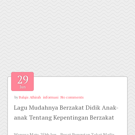
29
Jun
by
Balqis Athirah
informasi
No comments
Lagu Mudahnya Berzakat Didik Anak-
anak Tentang Kepentingan Berzakat
Wangsa Maju, 25hb Jun – Pusat Pungutan Zakat Majlis