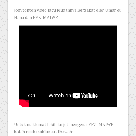
Jom tonton video lagu Mudahnya Berzakat oleh Omar &
Hana dan PPZ-MAIWP.
Untuk maklumat lebih lanjut mengenai PPZ-MAIWP
boleh rujuk maklumat dibawah: