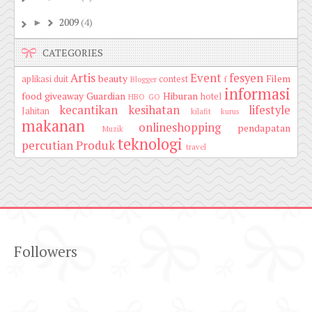
2009
(4)
►
CATEGORIES
Artis
Event
fesyen
beauty
Filem
aplikasi duit
contest
Blogger
f
informasi
food
giveaway
Guardian
Hiburan
hotel
HBO GO
kecantikan
kesihatan
lifestyle
Jahitan
kilafit
kurus
makanan
onlineshopping
pendapatan
Muzik
teknologi
percutian
Produk
travel
Followers