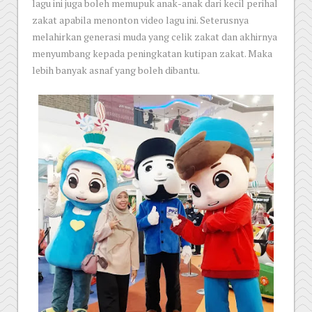
lagu ini juga boleh memupuk anak-anak dari kecil perihal
zakat apabila menonton video lagu ini. Seterusnya
melahirkan generasi muda yang celik zakat dan akhirnya
menyumbang kepada peningkatan kutipan zakat. Maka
lebih banyak asnaf yang boleh dibantu.