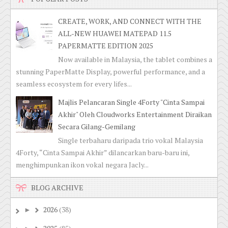
CREATE, WORK, AND CONNECT WITH THE
ALL-NEW HUAWEI MATEPAD 11.5
PAPERMATTE EDITION 2025
Now available in Malaysia, the tablet combines a
stunning PaperMatte Display, powerful performance, and a
seamless ecosystem for every lifes...
Majlis Pelancaran Single 4Forty "Cinta Sampai
Akhir" Oleh Cloudworks Entertainment Diraikan
Secara Gilang-Gemilang
Single terbaharu daripada trio vokal Malaysia
4Forty, “Cinta Sampai Akhir” dilancarkan baru-baru ini,
menghimpunkan ikon vokal negara Jacly...
BLOG ARCHIVE
2026
(38)
►