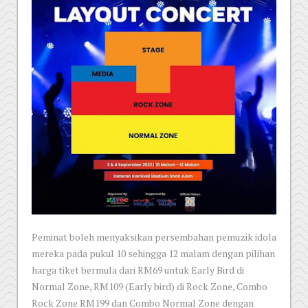
Peminat boleh menyaksikan persembahan pemuzik idola
mereka pada pukul 10 sehingga 12 malam dengan pilihan
harga tiket bermula dari RM69 untuk Early Bird di
Normal Zone, RM109 (Early bird) di Rock Zone, Combo
Rock Zone RM199 dan Combo Normal Zone dengan