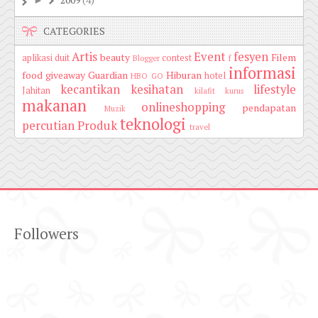
2009
(4)
►
CATEGORIES
Artis
Event
fesyen
beauty
Filem
aplikasi duit
contest
Blogger
f
informasi
food
giveaway
Guardian
Hiburan
hotel
HBO GO
kecantikan
kesihatan
lifestyle
Jahitan
kilafit
kurus
makanan
onlineshopping
pendapatan
Muzik
teknologi
percutian
Produk
travel
Followers