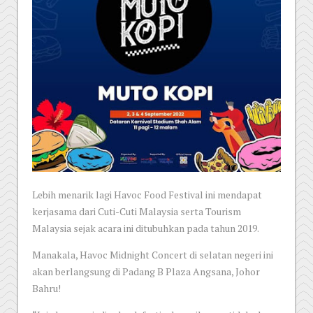
Lebih menarik lagi Havoc Food Festival ini mendapat
kerjasama dari Cuti-Cuti Malaysia serta Tourism
Malaysia sejak acara ini ditubuhkan pada tahun 2019.
Manakala, Havoc Midnight Concert di selatan negeri ini
akan berlangsung di Padang B Plaza Angsana, Johor
Bahru!