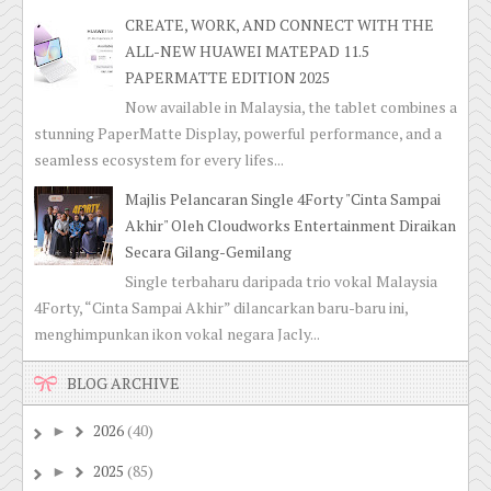
CREATE, WORK, AND CONNECT WITH THE
ALL-NEW HUAWEI MATEPAD 11.5
PAPERMATTE EDITION 2025
Now available in Malaysia, the tablet combines a
stunning PaperMatte Display, powerful performance, and a
seamless ecosystem for every lifes...
Majlis Pelancaran Single 4Forty "Cinta Sampai
Akhir" Oleh Cloudworks Entertainment Diraikan
Secara Gilang-Gemilang
Single terbaharu daripada trio vokal Malaysia
4Forty, “Cinta Sampai Akhir” dilancarkan baru-baru ini,
menghimpunkan ikon vokal negara Jacly...
BLOG ARCHIVE
2026
(40)
►
2025
(85)
►