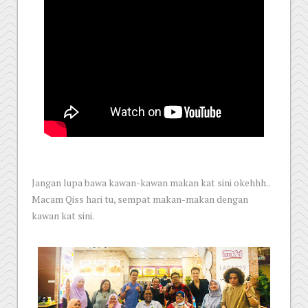
Jangan lupa bawa kawan-kawan makan kat sini okehhh..
Macam Qiss hari tu, sempat makan-makan dengan
kawan kat sini.