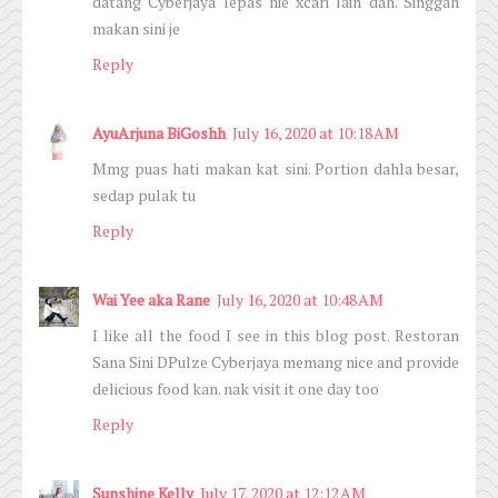
datang Cyberjaya lepas nie xcari lain dah. Singgah
makan sini je
Reply
AyuArjuna BiGoshh
July 16, 2020 at 10:18 AM
Mmg puas hati makan kat sini. Portion dahla besar,
sedap pulak tu
Reply
Wai Yee aka Rane
July 16, 2020 at 10:48 AM
I like all the food I see in this blog post. Restoran
Sana Sini DPulze Cyberjaya memang nice and provide
delicious food kan. nak visit it one day too
Reply
Sunshine Kelly
July 17, 2020 at 12:12 AM