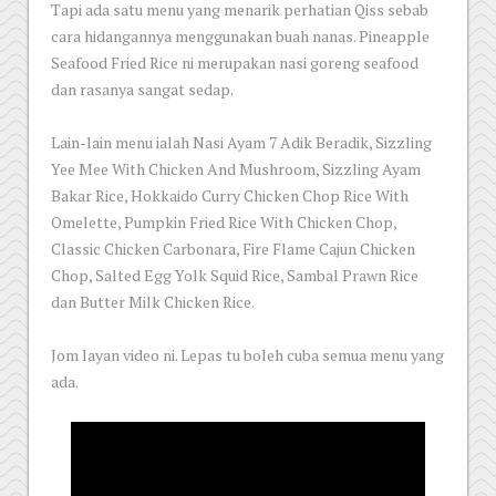
Tapi ada satu menu yang menarik perhatian Qiss sebab
cara hidangannya menggunakan buah nanas. Pineapple
Seafood Fried Rice ni merupakan nasi goreng seafood
dan rasanya sangat sedap.
Lain-lain menu ialah Nasi Ayam 7 Adik Beradik, Sizzling
Yee Mee With Chicken And Mushroom, Sizzling Ayam
Bakar Rice, Hokkaido Curry Chicken Chop Rice With
Omelette, Pumpkin Fried Rice With Chicken Chop,
Classic Chicken Carbonara, Fire Flame Cajun Chicken
Chop, Salted Egg Yolk Squid Rice, Sambal Prawn Rice
dan Butter Milk Chicken Rice.
Jom layan video ni. Lepas tu boleh cuba semua menu yang
ada.