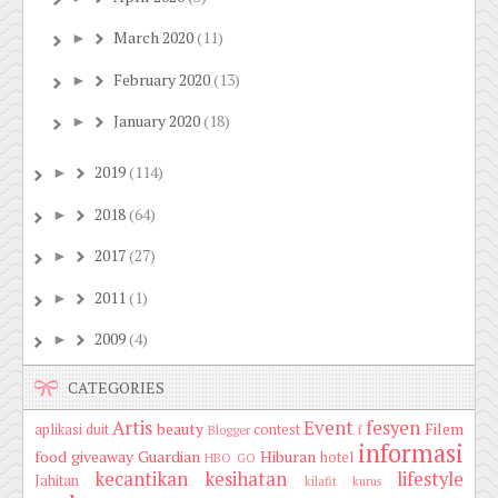
March 2020
(11)
►
February 2020
(13)
►
January 2020
(18)
►
2019
(114)
►
2018
(64)
►
2017
(27)
►
2011
(1)
►
2009
(4)
►
CATEGORIES
Artis
Event
fesyen
beauty
Filem
aplikasi duit
contest
Blogger
f
informasi
food
giveaway
Guardian
Hiburan
hotel
HBO GO
kecantikan
kesihatan
lifestyle
Jahitan
kilafit
kurus