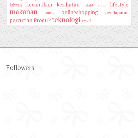
kecantikan
kesihatan
lifestyle
Jahitan
kilafit
kurus
makanan
onlineshopping
pendapatan
Muzik
teknologi
percutian
Produk
travel
Followers