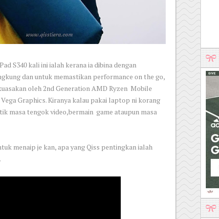
d S340 kali ini ialah kerana ia dibina dengan
ngkung dan untuk memastikan performance on the go,
ikuasakan oleh 2nd Generation AMD Ryzen Mobile
ega Graphics. Kiranya kalau pakai laptop ni korang
ntik masa tengok video,bermain game ataupun masa
tuk menaip je kan, apa yang Qiss pentingkan ialah
.