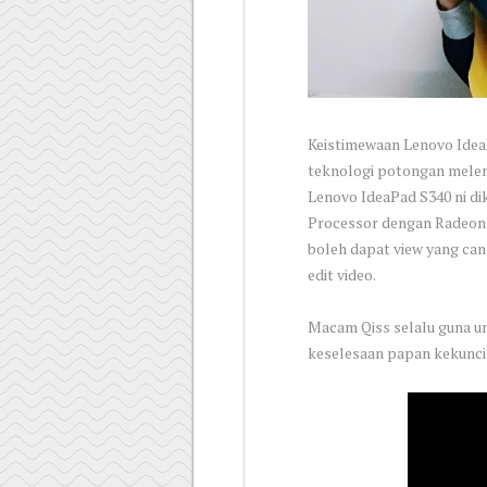
Keistimewaan Lenovo IdeaPa
teknologi potongan mele
Lenovo IdeaPad S340 ni d
Processor dengan Radeon V
boleh dapat view yang ca
edit video.
Macam Qiss selalu guna un
keselesaan papan kekunci