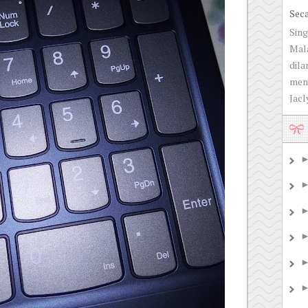
Sec
Sing
Mala
dila
men
Jacly