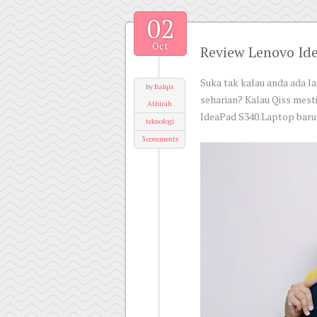
02
Oct
Review Lenovo Id
Suka tak kalau anda ada l
by
Balqis
seharian? Kalau Qiss mest
Athirah
IdeaPad S340.Laptop baru 
teknologi
3 comments