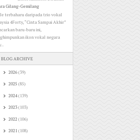
ara Gilang-Gemilang
le terbaharu daripada trio vokal
ysia 4Forty, “Cinta Sampai Akhir”
ncarkan baru-baru ini,
ghimpunkan ikon vokal negara
...
BLOG ARCHIVE
2026
(39)
►
2025
(85)
►
2024
(139)
►
2023
(103)
►
2022
(106)
►
2021
(108)
►