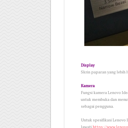
Display
Skrin paparan yang lebih 
Kamera
Fungsi kamera Lenovo Ide
untuk membuka dan menutup
sebagai pengguna.
Untuk spesifikasi Lenovo
lawati
https://www.lenov