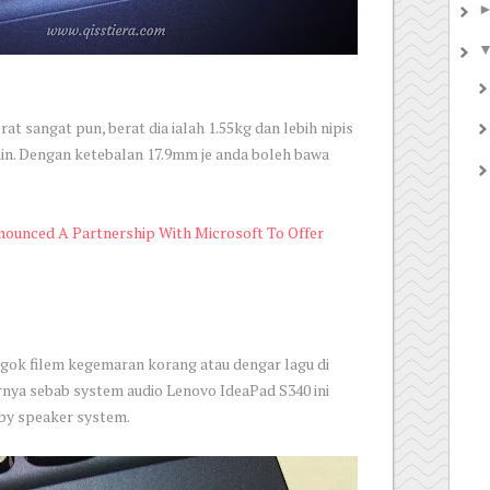
at sangat pun, berat dia ialah 1.55kg dan lebih nipis
in. Dengan ketebalan 17.9mm je anda boleh bawa
ounced A Partnership With Microsoft To Offer
ngok filem kegemaran korang atau dengar lagu di
nya sebab system audio Lenovo IdeaPad S340 ini
y speaker system.