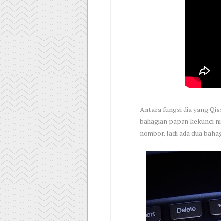
Antara fungsi dia yang Qis
bahagian papan kekunci ni
nombor. Jadi ada dua baha