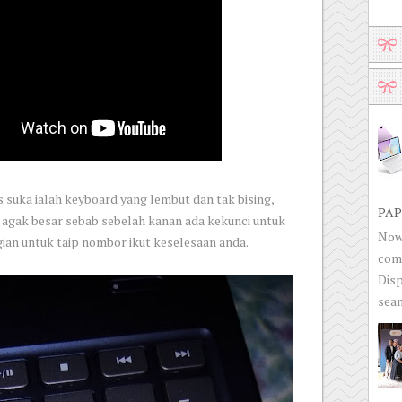
s suka ialah keyboard yang lembut dan tak bising,
PAP
 agak besar sebab sebelah kanan ada kekunci untuk
Now 
gian untuk taip nombor ikut keselesaan anda.
com
Disp
seam