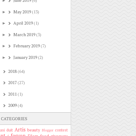
June 2019
(6)
►
May 2019
(13)
►
April 2019
(1)
►
March 2019
(3)
►
February 2019
(7)
►
January 2019
(2)
►
2018
(64)
►
2017
(27)
►
2011
(1)
►
2009
(4)
►
CATEGORIES
Artis
beauty
asi duit
contest
Blogger
nt
fesyen
Filem
food
giveaway