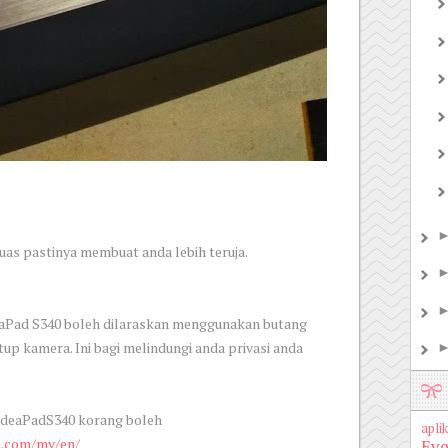
luas pastinya membuat anda lebih teruja.
aPad S340 boleh dilaraskan menggunakan butang
 kamera. Ini bagi melindungi anda privasi anda
 IdeaPadS340 korang boleh
aplik
o.com/my/en/
Eve