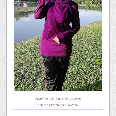
Microfiber round neck long sleeves
t-shirt dark violet dari Boxy.my