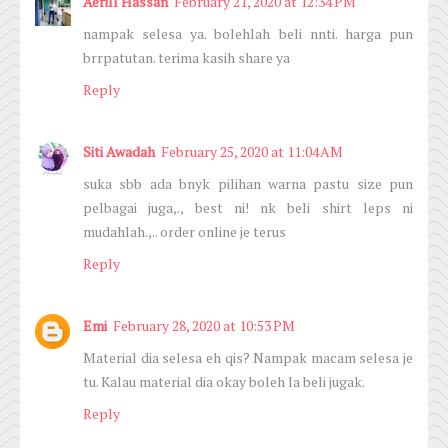
Aerill Hassan
February 21, 2020 at 12:34 PM
nampak selesa ya. bolehlah beli nnti. harga pun
brrpatutan. terima kasih share ya
Reply
Siti Awadah
February 25, 2020 at 11:04 AM
suka sbb ada bnyk pilihan warna pastu size pun
pelbagai juga,., best ni! nk beli shirt leps ni
mudahlah.,.. order online je terus
Reply
Emi
February 28, 2020 at 10:53 PM
Material dia selesa eh qis? Nampak macam selesa je
tu. Kalau material dia okay boleh la beli jugak.
Reply