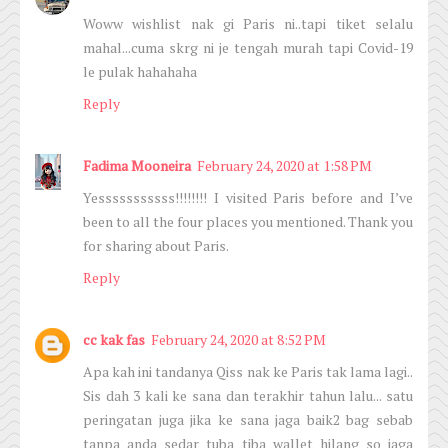
Woww wishlist nak gi Paris ni..tapi tiket selalu
mahal...cuma skrg ni je tengah murah tapi Covid-19
le pulak hahahaha
Reply
Fadima Mooneira
February 24, 2020 at 1:58 PM
Yesssssssssss!!!!!!!! I visited Paris before and I’ve
been to all the four places you mentioned. Thank you
for sharing about Paris.
Reply
cc kak fas
February 24, 2020 at 8:52 PM
Apa kah ini tandanya Qiss nak ke Paris tak lama lagi..
Sis dah 3 kali ke sana dan terakhir tahun lalu... satu
peringatan juga jika ke sana jaga baik2 bag sebab
tanpa anda sedar tuba tiba wallet hilang so jaga