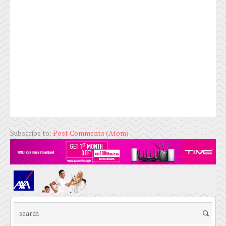
Subscribe to:
Post Comments (Atom)