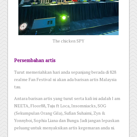
The chicken SPY
Persembahan artis
Turut memeriahkan hari anda sepanjang berada di 828
realme Fan Festival ni akan ada barisan artis Malaysia
tau.
Antara barisan artis yang turut serta kali ini adalah l am
NEETA, Floor88, Tuju ft Loca, Insomniacks, SOG
(Sekumpulan Orang Gila), Sufian Suhaimi, Zyn &
Yonnyboi, Sophia Liana dan Bunga. Jadi jangan lepaskan
peluang untuk menyaksikan artis kegemaran anda ni.