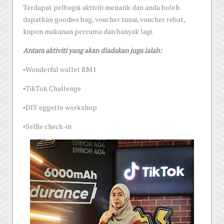
Terdapat pelbagai aktiviti menarik dan anda boleh
dapatkan goodies bag, voucher tunai, voucher rebat,
kupon makanan percuma dan banyak lagi.
Antara aktiviti yang akan diadakan juga ialah:
▪️Wonderful wallet RM1⁣
▪️TikTok Challenge
▪️DIY eggette workshop⁣
▪️Selfie check-in⁣