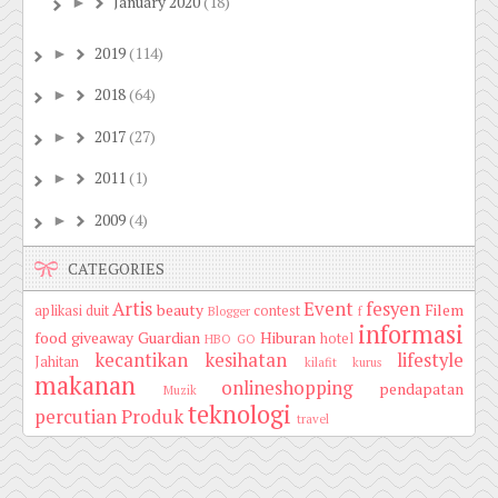
January 2020
(18)
►
2019
(114)
►
2018
(64)
►
2017
(27)
►
2011
(1)
►
2009
(4)
►
CATEGORIES
Artis
Event
fesyen
beauty
Filem
aplikasi duit
contest
Blogger
f
informasi
food
giveaway
Guardian
Hiburan
hotel
HBO GO
kecantikan
kesihatan
lifestyle
Jahitan
kilafit
kurus
makanan
onlineshopping
pendapatan
Muzik
teknologi
percutian
Produk
travel