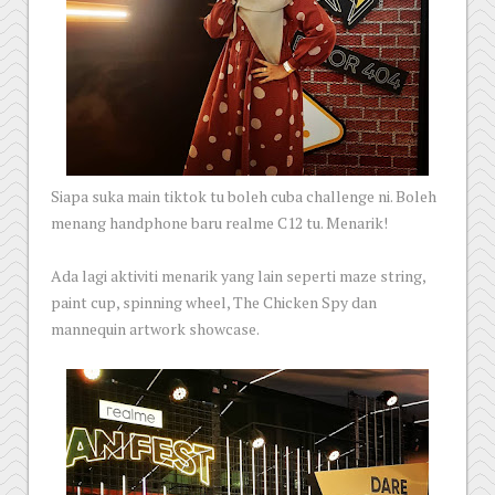
Siapa suka main tiktok tu boleh cuba challenge ni. Boleh
menang handphone baru realme C12 tu. Menarik!
Ada lagi aktiviti menarik yang lain seperti maze string,
paint cup, spinning wheel, The Chicken Spy dan
mannequin artwork showcase.