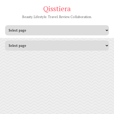
Qisstiera
Beauty. Lifestyle. Travel. Review. Collaboration.