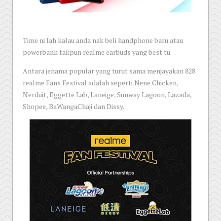
Time ni lah kalau anda nak beli handphone baru atau
powerbank takpun realme earbuds yang best tu.
Antara jenama popular yang turut sama menjayakan 828
realme Fans Festival adalah seperti Nene Chicken,
Nerduit, Eggette Lab, Laneige, Sunway Lagoon, Lazada,
Shopee, BaWangaChaji dan Dissy.